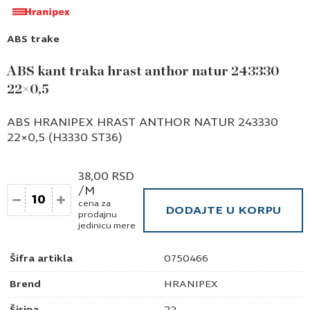
ABS trake
ABS kant traka hrast anthor natur 243330
22×0,5
ABS HRANIPEX HRAST ANTHOR NATUR 243330
22×0,5 (H3330 ST36)
38,00
RSD
/M
Količina
cena za
DODAJTE U KORPU
prodajnu
jedinicu mere
Šifra artikla
0750466
Brend
HRANIPEX
Širina
22