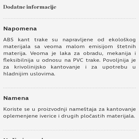
Dodatne informacije
Napomena
ABS kant trake su napravljene od ekološkog
materijala sa veoma malom emisijom štetnih
materija. Veoma je laka za obradu, mekanija i
fleksibilnija u odnosu na PVC trake. Povoljnija je
za krivolinijsko kantovanje i za upotrebu u
hladnijim uslovima.
Namena
Koriste se u proizvodnji nameštaja za kantovanje
oplemenjene iverice i drugih pločastih materijala.