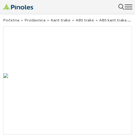
Uspešno ste dodali ovaj proizvod u vašu korpu.
Početna
>
Prodavnica
>
Kant trake
>
ABS trake
>
ABS kant traka hrast anthor natur 243330 22×0,5