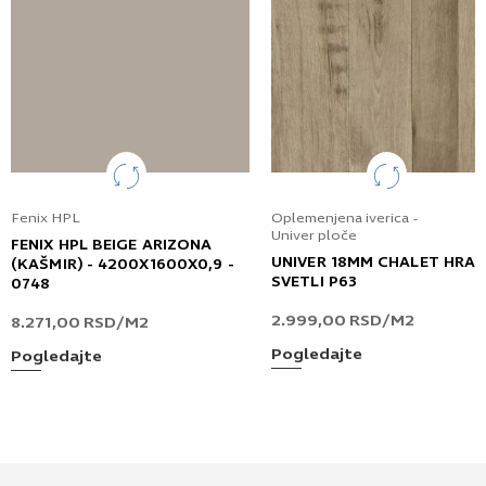
Fenix HPL
Oplemenjena iverica -
Univer ploče
FENIX HPL BEIGE ARIZONA
UNIVER 18MM CHALET HRA
(KAŠMIR) - 4200X1600X0,9 -
SVETLI P63
0748
2.999,00
RSD
/M2
8.271,00
RSD
/M2
Pogledajte
Pogledajte