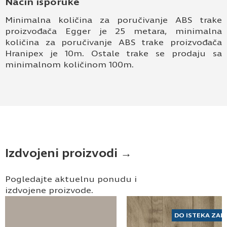
Način isporuke
Minimalna količina za poručivanje ABS trake
proizvođača Egger je 25 metara, minimalna
količina za poručivanje ABS trake proizvođača
Hranipex je 10m. Ostale trake se prodaju sa
minimalnom količinom 100m.
Izdvojeni proizvodi →
Pogledajte aktuelnu ponudu i
izdvojene proizvode.
DO ISTEKA ZAL