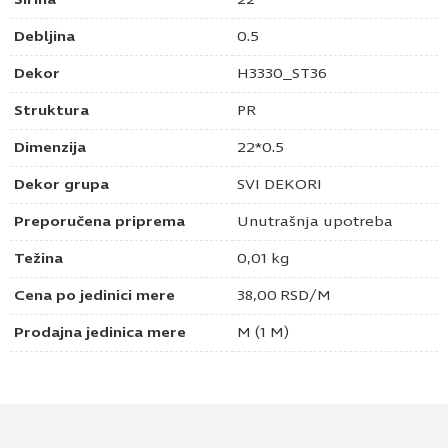
Debljina
0.5
Dekor
H3330_ST36
Struktura
PR
Dimenzija
22*0.5
Dekor grupa
SVI DEKORI
Preporučena priprema
Unutrašnja upotreba
Težina
0,01 kg
Cena po jedinici mere
38,00
RSD
/M
Prodajna jedinica mere
M (1 M)