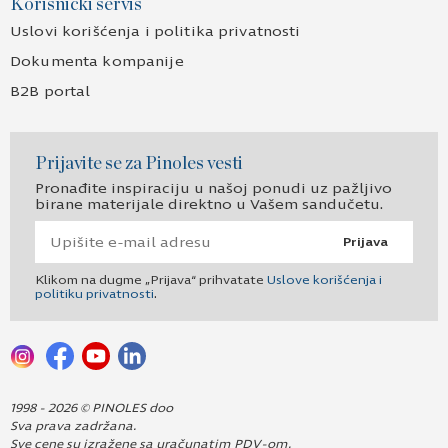
Korisnički servis
Uslovi korišćenja i politika privatnosti
Dokumenta kompanije
B2B portal
Prijavite se za Pinoles vesti
Pronađite inspiraciju u našoj ponudi uz pažljivo
birane materijale direktno u Vašem sandučetu.
Prijava
Klikom na dugme „Prijava“ prihvatate
Uslove korišćenja i
politiku privatnosti
.
1998 - 2026 © PINOLES doo
Sva prava zadržana.
Sve cene su izražene sa uračunatim PDV-om.