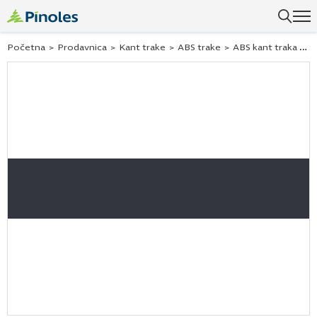
Početna
>
Prodavnica
>
Kant trake
>
ABS trake
>
ABS kant traka Egger u775 havanna siva 43×0,8