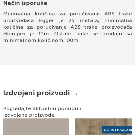
Način isporuke
Minimalna količina za poručivanje ABS trake
proizvođača Egger je 25 metara, minimalna
količina za poručivanje ABS trake proizvođača
Hranipex je 10m. Ostale trake se prodaju sa
minimalnom količinom 100m.
Izdvojeni proizvodi →
Pogledajte aktuelnu ponudu i
izdvojene proizvode.
DO ISTEKA ZAL