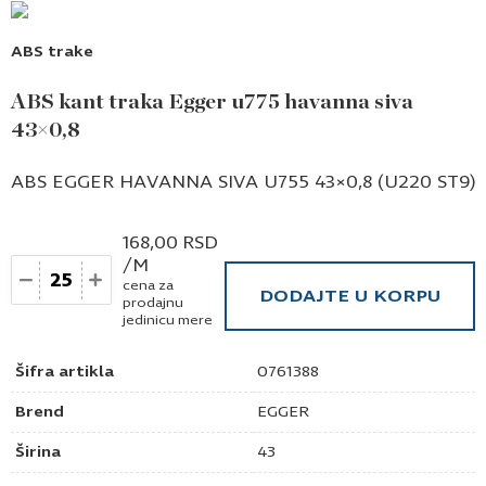
ABS trake
ABS kant traka Egger u775 havanna siva
43×0,8
ABS EGGER HAVANNA SIVA U755 43×0,8 (U220 ST9)
168,00
RSD
/M
Količina
cena za
DODAJTE U KORPU
prodajnu
jedinicu mere
Šifra artikla
0761388
Brend
EGGER
Širina
43