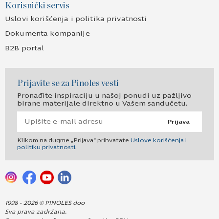
Korisnički servis
Uslovi korišćenja i politika privatnosti
Dokumenta kompanije
B2B portal
Prijavite se za Pinoles vesti
Pronađite inspiraciju u našoj ponudi uz pažljivo
birane materijale direktno u Vašem sandučetu.
Prijava
Klikom na dugme „Prijava“ prihvatate
Uslove korišćenja i
politiku privatnosti
.
1998 - 2026 © PINOLES doo
Sva prava zadržana.