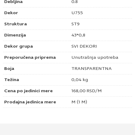
Debljina
0.8
Dekor
U755
Struktura
ST9
Dimenzija
43*0,8
Dekor grupa
SVI DEKORI
Preporučena priprema
Unutrašnja upotreba
Boja
TRANSPARENTNA
Težina
0,04 kg
Cena po jedinici mere
168,00
RSD
/M
Prodajna jedinica mere
M (1 M)