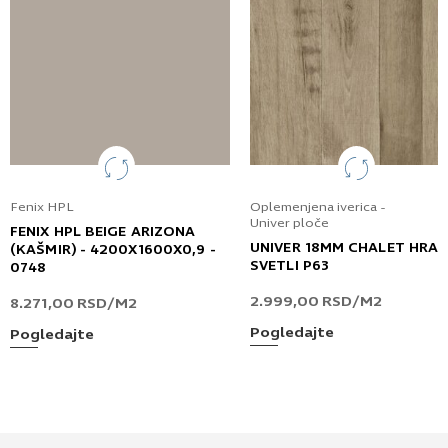
Fenix HPL
Oplemenjena iverica -
Univer ploče
FENIX HPL BEIGE ARIZONA
UNIVER 18MM CHALET HRA
(KAŠMIR) - 4200X1600X0,9 -
SVETLI P63
0748
2.999,00
RSD
/M2
8.271,00
RSD
/M2
Pogledajte
Pogledajte