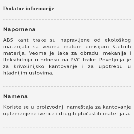
Dodatne informacije
Napomena
ABS kant trake su napravljene od ekološkog
materijala sa veoma malom emisijom štetnih
materija. Veoma je laka za obradu, mekanija i
fleksibilnija u odnosu na PVC trake. Povoljnija je
za krivolinijsko kantovanje i za upotrebu u
hladnijim uslovima.
Namena
Koriste se u proizvodnji nameštaja za kantovanje
oplemenjene iverice i drugih pločastih materijala.