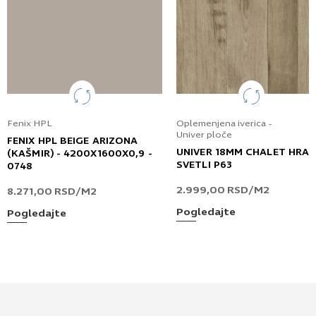
Fenix HPL
Oplemenjena iverica -
Univer ploče
FENIX HPL BEIGE ARIZONA
UNIVER 18MM CHALET HRA
(KAŠMIR) - 4200X1600X0,9 -
SVETLI P63
0748
2.999,00
RSD
/M2
8.271,00
RSD
/M2
Pogledajte
Pogledajte