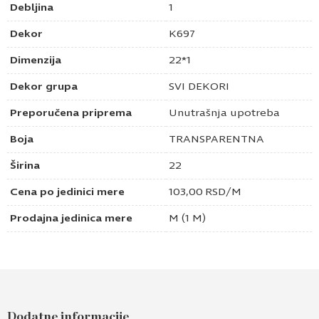
Debljina
1
Dekor
K697
Dimenzija
22*1
Dekor grupa
SVI DEKORI
Preporučena priprema
Unutrašnja upotreba
Boja
TRANSPARENTNA
Širina
22
Cena po jedinici mere
103,00
RSD
/M
Prodajna jedinica mere
M (1 M)
Dodatne informacije