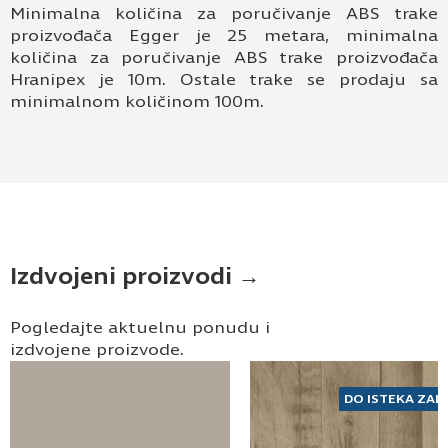
Minimalna količina za poručivanje ABS trake
proizvođača Egger je 25 metara, minimalna
količina za poručivanje ABS trake proizvođača
Hranipex je 10m. Ostale trake se prodaju sa
minimalnom količinom 100m.
Izdvojeni proizvodi →
Pogledajte aktuelnu ponudu i
izdvojene proizvode.
DO ISTEKA ZAL