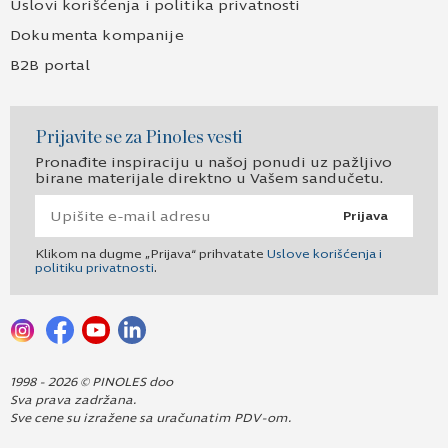
Uslovi korišćenja i politika privatnosti
Dokumenta kompanije
B2B portal
Prijavite se za Pinoles vesti
Pronađite inspiraciju u našoj ponudi uz pažljivo
birane materijale direktno u Vašem sandučetu.
Prijava
Klikom na dugme „Prijava“ prihvatate
Uslove korišćenja i
politiku privatnosti
.
1998 - 2026 © PINOLES doo
Sva prava zadržana.
Sve cene su izražene sa uračunatim PDV-om.