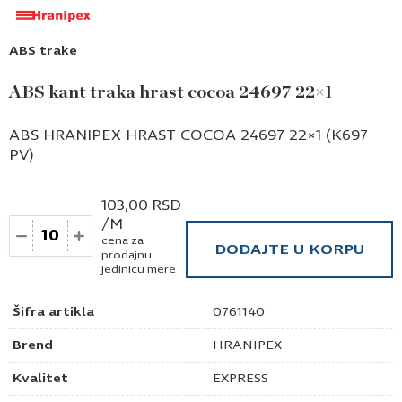
ABS trake
ABS kant traka hrast cocoa 24697 22×1
ABS HRANIPEX HRAST COCOA 24697 22×1 (K697
PV)
103,00
RSD
/M
Količina
cena za
DODAJTE U KORPU
prodajnu
jedinicu mere
Šifra artikla
0761140
Brend
HRANIPEX
Kvalitet
EXPRESS