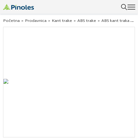
Početna
>
Prodavnica
>
Kant trake
>
ABS trake
>
ABS kant traka hrast cocoa 24697 22×1