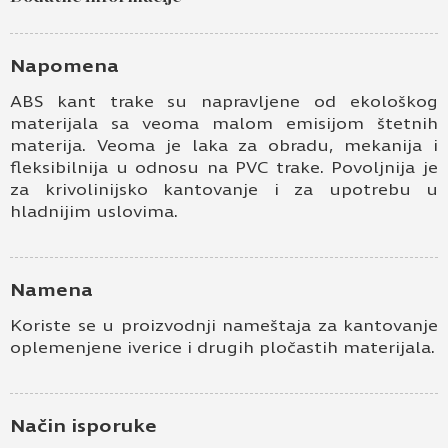
Napomena
ABS kant trake su napravljene od ekološkog
materijala sa veoma malom emisijom štetnih
materija. Veoma je laka za obradu, mekanija i
fleksibilnija u odnosu na PVC trake. Povoljnija je
za krivolinijsko kantovanje i za upotrebu u
hladnijim uslovima.
Namena
Koriste se u proizvodnji nameštaja za kantovanje
oplemenjene iverice i drugih pločastih materijala.
Način isporuke