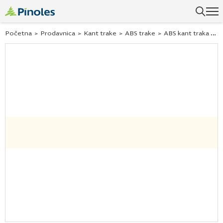
Uspešno ste dodali ovaj proizvod u vašu korpu.
Početna
>
Prodavnica
>
Kant trake
>
ABS trake
>
ABS kant traka platinasto bela w980 st7 43×2