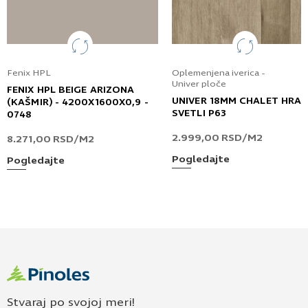
Fenix HPL
Oplemenjena iverica -
Univer ploče
FENIX HPL BEIGE ARIZONA
UNIVER 18MM CHALET HRA
(KAŠMIR) - 4200X1600X0,9 -
SVETLI P63
0748
2.999,00
RSD
/M2
8.271,00
RSD
/M2
Pogledajte
Pogledajte
Stvaraj po svojoj meri!