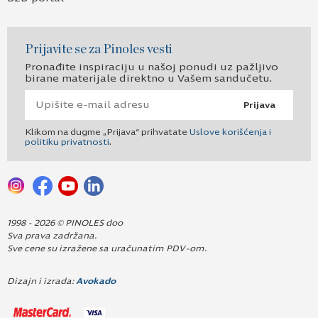
Prijavite se za Pinoles vesti
Pronađite inspiraciju u našoj ponudi uz pažljivo
birane materijale direktno u Vašem sandučetu.
Prijava
Klikom na dugme „Prijava“ prihvatate
Uslove korišćenja i
politiku privatnosti
.
1998 - 2026 © PINOLES doo
Sva prava zadržana.
Sve cene su izražene sa uračunatim PDV-om.
Dizajn i izrada:
Avokado