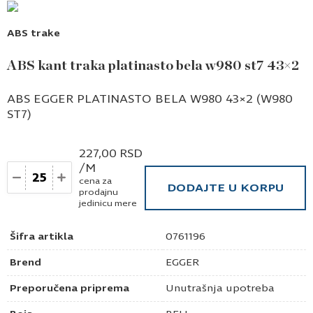
ABS trake
ABS kant traka platinasto bela w980 st7 43×2
ABS EGGER PLATINASTO BELA W980 43×2 (W980
ST7)
227,00
RSD
/M
Količina
cena za
DODAJTE U KORPU
prodajnu
jedinicu mere
Šifra artikla
0761196
Brend
EGGER
Preporučena priprema
Unutrašnja upotreba