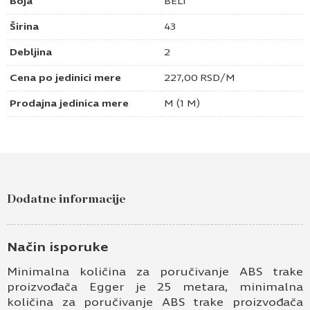
Boja
BELI
Širina
43
Debljina
2
Cena po jedinici mere
227,00
RSD
/M
Prodajna jedinica mere
M (1 M)
Dodatne informacije
Način isporuke
Minimalna količina za poručivanje ABS trake
proizvođača Egger je 25 metara, minimalna
količina za poručivanje ABS trake proizvođača