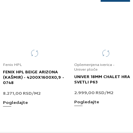
Fenix HPL
Oplemenjena iverica -
Univer ploče
FENIX HPL BEIGE ARIZONA
UNIVER 18MM CHALET HRA
(KAŠMIR) - 4200X1600X0,9 -
SVETLI P63
0748
2.999,00
RSD
/M2
8.271,00
RSD
/M2
Pogledajte
Pogledajte