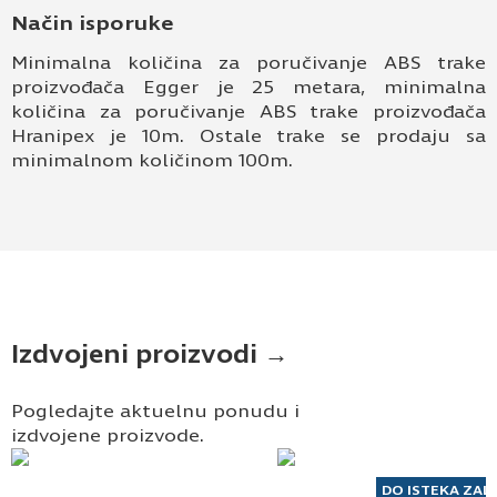
Način isporuke
Minimalna količina za poručivanje ABS trake
proizvođača Egger je 25 metara, minimalna
količina za poručivanje ABS trake proizvođača
Hranipex je 10m. Ostale trake se prodaju sa
minimalnom količinom 100m.
Izdvojeni proizvodi →
Pogledajte aktuelnu ponudu i
izdvojene proizvode.
DO ISTEKA ZAL