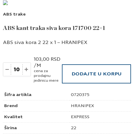
ABS trake
ABS kant traka siva kora 171700 22×1
ABS siva kora 2 22 x 1 – HRANIPEX
103,00
RSD
/M
Količina
cena za
DODAJTE U KORPU
prodajnu
jedinicu mere
Šifra artikla
0720375
Brend
HRANIPEX
Kvalitet
EXPRESS
Širina
22