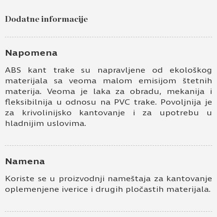
Dodatne informacije
Napomena
ABS kant trake su napravljene od ekološkog
materijala sa veoma malom emisijom štetnih
materija. Veoma je laka za obradu, mekanija i
fleksibilnija u odnosu na PVC trake. Povoljnija je
za krivolinijsko kantovanje i za upotrebu u
hladnijim uslovima.
Namena
Koriste se u proizvodnji nameštaja za kantovanje
oplemenjene iverice i drugih pločastih materijala.