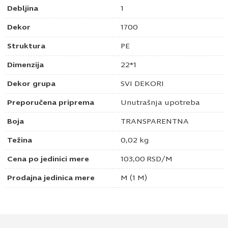
Debljina
1
Dekor
1700
Struktura
PE
Dimenzija
22*1
Dekor grupa
SVI DEKORI
Preporučena priprema
Unutrašnja upotreba
Boja
TRANSPARENTNA
Težina
0,02 kg
Cena po jedinici mere
103,00
RSD
/M
Prodajna jedinica mere
M (1 M)