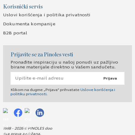
Korisnički servis
Uslovi korišćenja i politika privatnosti
Dokumenta kompanije
B2B portal
Prijavite se za Pinoles vesti
Pronađite inspiraciju u našoj ponudi uz pažljivo
birane materijale direktno u Vašem sandučetu.
Prijava
Klikom na dugme „Prijava“ prihvatate
Uslove korišćenja i
politiku privatnosti
.
1998 - 2026 © PINOLES doo
Sva prava zadržana.