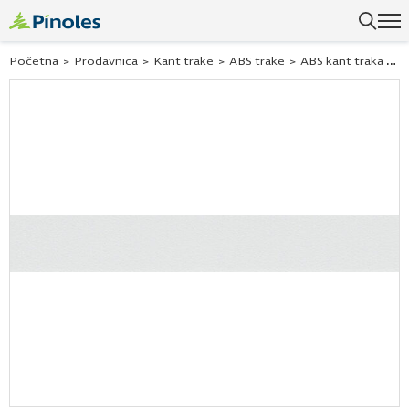
Početna
>
Prodavnica
>
Kant trake
>
ABS trake
>
ABS kant traka siva kora 171700 22×1