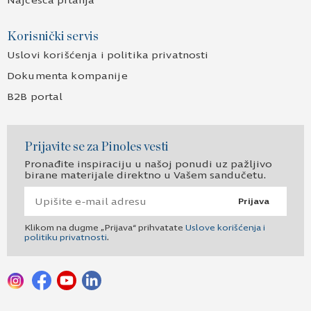
Najčešća pitanja
Korisnički servis
Uslovi korišćenja i politika privatnosti
Dokumenta kompanije
B2B portal
Prijavite se za Pinoles vesti
Pronađite inspiraciju u našoj ponudi uz pažljivo
birane materijale direktno u Vašem sandučetu.
Prijava
Klikom na dugme „Prijava“ prihvatate
Uslove korišćenja i
politiku privatnosti
.