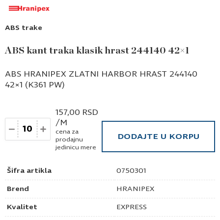
ABS trake
ABS kant traka klasik hrast 244140 42×1
ABS HRANIPEX ZLATNI HARBOR HRAST 244140
42×1 (K361 PW)
157,00
RSD
/M
Količina
cena za
DODAJTE U KORPU
prodajnu
jedinicu mere
Šifra artikla
0750301
Brend
HRANIPEX
Kvalitet
EXPRESS