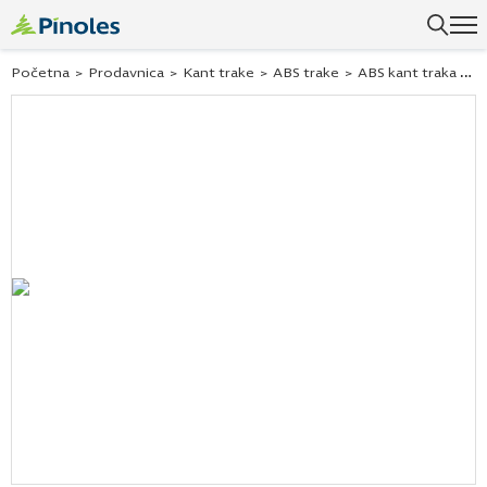
Početna
>
Prodavnica
>
Kant trake
>
ABS trake
>
ABS kant traka klasik hrast 244140 42×1