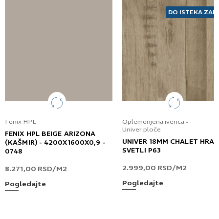
DO ISTEKA ZAL
Fenix HPL
Oplemenjena iverica -
Univer ploče
FENIX HPL BEIGE ARIZONA
UNIVER 18MM CHALET HRA
(KAŠMIR) - 4200X1600X0,9 -
SVETLI P63
0748
2.999,00
RSD
/M2
8.271,00
RSD
/M2
Pogledajte
Pogledajte