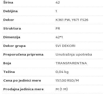
Širina
42
Debljina
1
Dekor
K361 PW, Y671 FS26
Struktura
PR
Dimenzija
42*1
Dekor grupa
SVI DEKORI
Preporučena priprema
Unutrašnja upotreba
Boja
TRANSPARENTNA
Težina
0,04 kg
Cena po jedinici mere
157,00
RSD
/M
Prodajna jedinica mere
M (1 M)