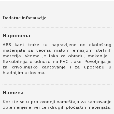
Dodatne informacije
Napomena
ABS kant trake su napravljene od ekološkog
materijala sa veoma malom emisijom štetnih
materija. Veoma je laka za obradu, mekanija i
fleksibilnija u odnosu na PVC trake. Povoljnija je
za krivolinijsko kantovanje i za upotrebu u
hladnijim uslovima.
Namena
Koriste se u proizvodnji nameštaja za kantovanje
oplemenjene iverice i drugih pločastih materijala.