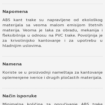
Napomena
ABS kant trake su napravljene od ekološkog
materijala sa veoma malom emisijom štetnih
materija. Veoma je laka za obradu, mekanija i
fleksibilnija u odnosu na PVC trake. Povoljnija je
za krivolinijsko kantovanje i za upotrebu u
hladnijim uslovima.
Namena
Koriste se u proizvodnji nameštaja za kantovanje
oplemenjene iverice i drugih pločastih materijala.
Način isporuke
Minimalna količina za poručivanje ABS trake