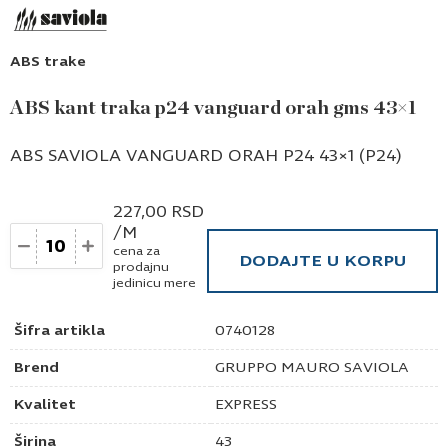
ABS trake
ABS kant traka p24 vanguard orah gms 43×1
ABS SAVIOLA VANGUARD ORAH P24 43×1 (P24)
227,00
RSD
/M
Količina
cena za
DODAJTE U KORPU
prodajnu
jedinicu mere
Šifra artikla
0740128
Brend
GRUPPO MAURO SAVIOLA
Kvalitet
EXPRESS
Širina
43