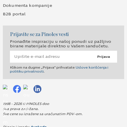
Dokumenta kompanije
B2B portal
Prijavite se za Pinoles vesti
Pronađite inspiraciju u našoj ponudi uz pažljivo
birane materijale direktno u Vašem sandučetu.
Prijava
Klikom na dugme „Prijava“ prihvatate
Uslove korišćenja i
politiku privatnosti
.
1998 - 2026 © PINOLES doo
Sva prava zadržana.
Sve cene su izražene sa uračunatim PDV-om.
Dizajn i izrada:
Avokado