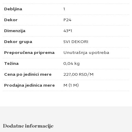
Debljina
1
Dekor
P24
Dimenzija
43*1
Dekor grupa
SVI DEKORI
Preporučena priprema
Unutrašnja upotreba
Težina
0,04 kg
Cena po jedinici mere
227,00
RSD
/M
Prodajna jedinica mere
M (1 M)
Dodatne informacije