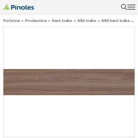
Početna
>
Prodavnica
>
Kant trake
>
ABS trake
>
ABS kant traka p24 vanguard orah gms 43×1