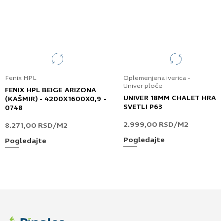
Fenix HPL
Oplemenjena iverica -
Univer ploče
FENIX HPL BEIGE ARIZONA
UNIVER 18MM CHALET HRA
(KAŠMIR) - 4200X1600X0,9 -
SVETLI P63
0748
2.999,00
RSD
/M2
8.271,00
RSD
/M2
Pogledajte
Pogledajte