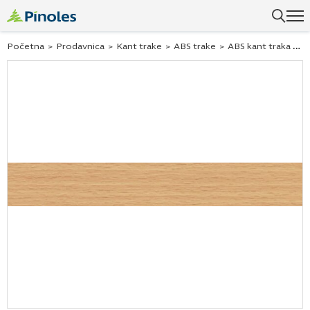
Uspešno ste dodali ovaj proizvod u vašu korpu.
Početna
>
Prodavnica
>
Kant trake
>
ABS trake
>
ABS kant traka tamna bukva 211381 42×2