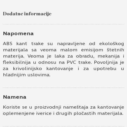
Dodatne informacije
Napomena
ABS kant trake su napravljene od ekološkog
materijala sa veoma malom emisijom štetnih
materija. Veoma je laka za obradu, mekanija i
fleksibilnija u odnosu na PVC trake. Povoljnija je
za krivolinijsko kantovanje i za upotrebu u
hladnijim uslovima.
Namena
Koriste se u proizvodnji nameštaja za kantovanje
oplemenjene iverice i drugih pločastih materijala.