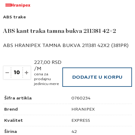
ABS trake
ABS kant traka tamna bukva 211381 42×2
ABS HRANIPEX TAMNA BUKVA 211381 42X2 (381PR)
227,00
RSD
/M
Količina
cena za
DODAJTE U KORPU
prodajnu
jedinicu mere
Šifra artikla
0760234
Brend
HRANIPEX
Kvalitet
EXPRESS
Širina
42