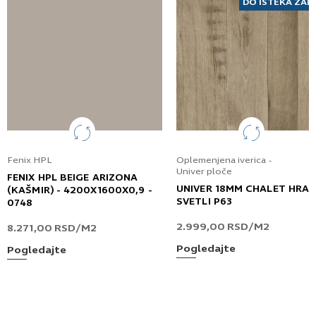
DO ISTEKA ZAL
Fenix HPL
Oplemenjena iverica -
Univer ploče
FENIX HPL BEIGE ARIZONA
UNIVER 18MM CHALET HRA
(KAŠMIR) - 4200X1600X0,9 -
SVETLI P63
0748
2.999,00
RSD
/M2
8.271,00
RSD
/M2
Pogledajte
Pogledajte