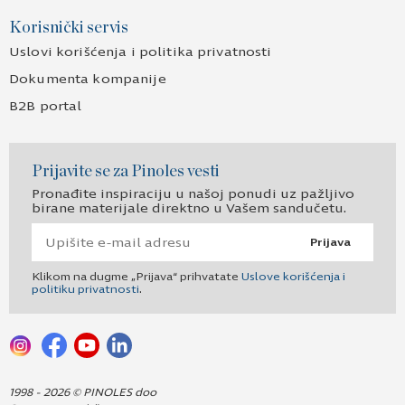
Korisnički servis
Uslovi korišćenja i politika privatnosti
Dokumenta kompanije
B2B portal
Prijavite se za Pinoles vesti
Pronađite inspiraciju u našoj ponudi uz pažljivo
birane materijale direktno u Vašem sandučetu.
Prijava
Klikom na dugme „Prijava“ prihvatate
Uslove korišćenja i
politiku privatnosti
.
1998 - 2026 © PINOLES doo