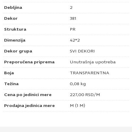
Debljina
2
Dekor
381
Struktura
PR
Dimenzija
42*2
Dekor grupa
SVI DEKORI
Preporučena priprema
Unutrašnja upotreba
Boja
TRANSPARENTNA
Težina
0,08 kg
Cena po jedinici mere
227,00
RSD
/M
Prodajna jedinica mere
M (1 M)