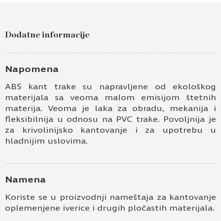
Dodatne informacije
Napomena
ABS kant trake su napravljene od ekološkog
materijala sa veoma malom emisijom štetnih
materija. Veoma je laka za obradu, mekanija i
fleksibilnija u odnosu na PVC trake. Povoljnija je
za krivolinijsko kantovanje i za upotrebu u
hladnijim uslovima.
Namena
Koriste se u proizvodnji nameštaja za kantovanje
oplemenjene iverice i drugih pločastih materijala.