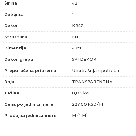
Širina
42
Debljina
1
Dekor
K542
Struktura
PN
Dimenzija
42*1
Dekor grupa
SVI DEKORI
Preporučena priprema
Unutrašnja upotreba
Boja
TRANSPARENTNA
Težina
0,04 kg
Cena po jedinici mere
227,00
RSD
/M
Prodajna jedinica mere
M (1 M)