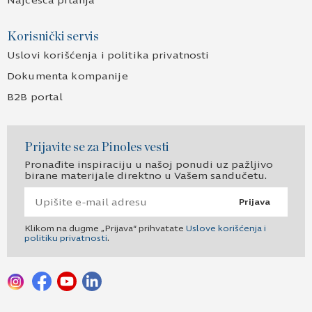
Najčešća pitanja
Korisnički servis
Uslovi korišćenja i politika privatnosti
Dokumenta kompanije
B2B portal
Prijavite se za Pinoles vesti
Pronađite inspiraciju u našoj ponudi uz pažljivo
birane materijale direktno u Vašem sandučetu.
Prijava
Klikom na dugme „Prijava“ prihvatate
Uslove korišćenja i
politiku privatnosti
.