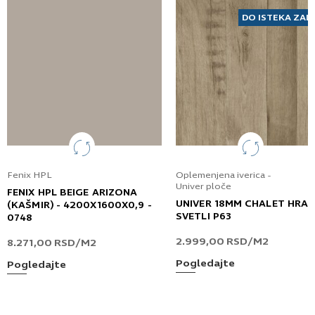
DO ISTEKA ZAL
Fenix HPL
Oplemenjena iverica -
Univer ploče
FENIX HPL BEIGE ARIZONA
UNIVER 18MM CHALET HRA
(KAŠMIR) - 4200X1600X0,9 -
SVETLI P63
0748
2.999,00
RSD
/M2
8.271,00
RSD
/M2
Pogledajte
Pogledajte