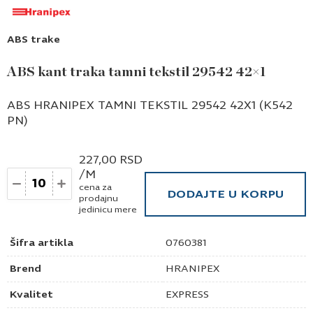
ABS trake
ABS kant traka tamni tekstil 29542 42×1
ABS HRANIPEX TAMNI TEKSTIL 29542 42X1 (K542
PN)
227,00
RSD
/M
Količina
cena za
DODAJTE U KORPU
prodajnu
jedinicu mere
Šifra artikla
0760381
Brend
HRANIPEX
Kvalitet
EXPRESS