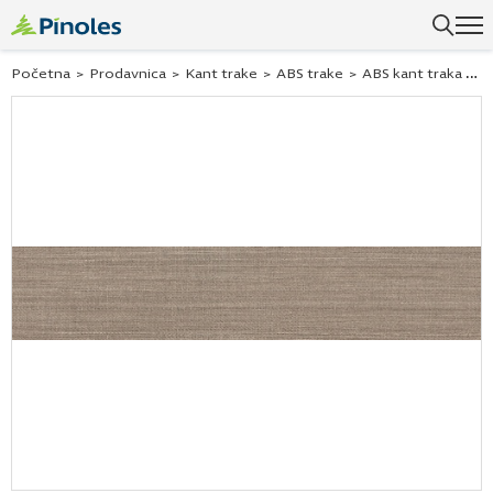
Početna
>
Prodavnica
>
Kant trake
>
ABS trake
>
ABS kant traka tamni tekstil 29542 42×1