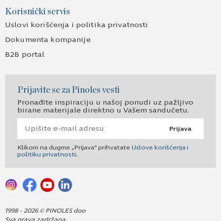
Korisnički servis
Uslovi korišćenja i politika privatnosti
Dokumenta kompanije
B2B portal
Prijavite se za Pinoles vesti
Pronađite inspiraciju u našoj ponudi uz pažljivo
birane materijale direktno u Vašem sandučetu.
Prijava
Klikom na dugme „Prijava“ prihvatate
Uslove korišćenja i
politiku privatnosti
.
1998 - 2026 © PINOLES doo
Sva prava zadržana.