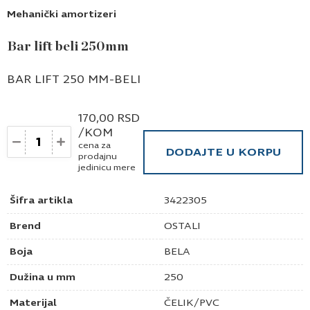
Mehanički amortizeri
Bar lift beli 250mm
BAR LIFT 250 MM-BELI
170,00
RSD
/KOM
Količina
cena za
DODAJTE U KORPU
prodajnu
jedinicu mere
Šifra artikla
3422305
Brend
OSTALI
Boja
BELA
Dužina u mm
250
Materijal
ČELIK/PVC