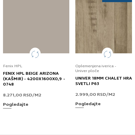
Fenix HPL
Oplemenjena iverica -
Univer ploče
FENIX HPL BEIGE ARIZONA
UNIVER 18MM CHALET HRA
(KAŠMIR) - 4200X1600X0,9 -
SVETLI P63
0748
2.999,00
RSD
/M2
8.271,00
RSD
/M2
Pogledajte
Pogledajte