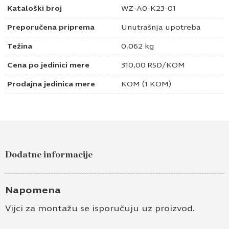
Kataloški broj
WZ-A0-K23-01
Preporučena priprema
Unutrašnja upotreba
Težina
0,062 kg
Cena po jedinici mere
310,00
RSD
/KOM
Prodajna jedinica mere
KOM (1 KOM)
Dodatne informacije
Napomena
Vijci za montažu se isporučuju uz proizvod.