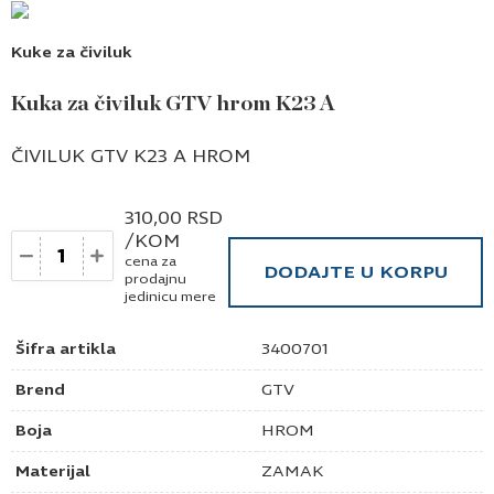
Kuke za čiviluk
Kuka za čiviluk GTV hrom K23 A
ČIVILUK GTV K23 A HROM
310,00
RSD
/KOM
Količina
cena za
DODAJTE U KORPU
prodajnu
jedinicu mere
Šifra artikla
3400701
Brend
GTV
Boja
HROM
Materijal
ZAMAK