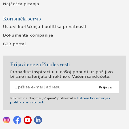
Najčešća pitanja
Korisnički servis
Uslovi korišćenja i politika privatnosti
Dokumenta kompanije
B2B portal
Prijavite se za Pinoles vesti
Pronađite inspiraciju u našoj ponudi uz pažljivo
birane materijale direktno u Vašem sandučetu.
Prijava
Klikom na dugme „Prijava“ prihvatate
Uslove korišćenja i
politiku privatnosti
.