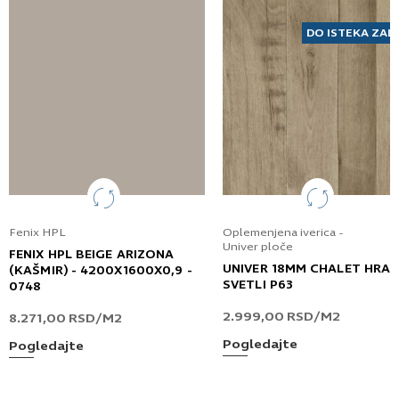
DO ISTEKA ZAL
Fenix HPL
Oplemenjena iverica -
Univer ploče
FENIX HPL BEIGE ARIZONA
UNIVER 18MM CHALET HRA
(KAŠMIR) - 4200X1600X0,9 -
SVETLI P63
0748
2.999,00
RSD
/M2
8.271,00
RSD
/M2
Pogledajte
Pogledajte