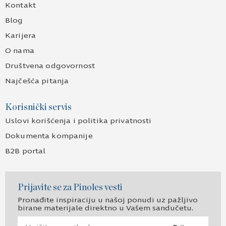
Kontakt
Blog
Karijera
O nama
Društvena odgovornost
Najčešća pitanja
Korisnički servis
Uslovi korišćenja i politika privatnosti
Dokumenta kompanije
B2B portal
Prijavite se za Pinoles vesti
Pronađite inspiraciju u našoj ponudi uz pažljivo
birane materijale direktno u Vašem sandučetu.