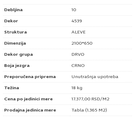
Debljina
10
Dekor
4539
Struktura
ALEVE
Dimenzija
2100*650
Dekor grupa
DRVO
Boja jezgra
CRNO
Preporučena priprema
Unutrašnja upotreba
Težina
18 kg
Cena po jedinici mere
17.377,00
RSD
/M2
Prodajna jedinica mere
Tabla (1.365 M2)
Pošaljite upit za Compact olmo mercurio