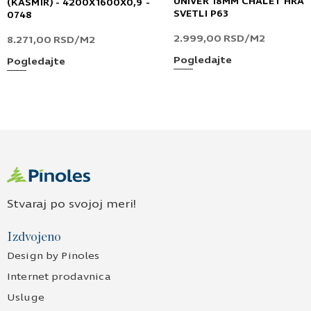
UNIVER 18MM CHALET HRA
(KAŠMIR) - 4200X1600X0,9 -
SVETLI P63
0748
Pošaljite UPIT
2.999,00
RSD
/M2
8.271,00
RSD
/M2
Pogledajte
Pogledajte
Stvaraj po svojoj meri!
Izdvojeno
Design by Pinoles
Internet prodavnica
Usluge