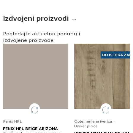
(brest) – 2100x650x10 – 4539
Ime i prezime
Izdvojeni proizvodi →
Pogledajte aktuelnu ponudu i
Kontakt e-pošta
izdvojene proizvode.
Kontakt telefon
DO ISTEKA ZAL
Prihvatam
Uslove korišćenja i Politiku
privatnosti
*
Fenix HPL
Oplemenjena iverica -
Univer ploče
Prijavljujem se za vesti i obaveštenja putem
FENIX HPL BEIGE ARIZONA
elektronske pošte.