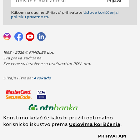
Prijava
Klikom na dugme „Prijava“ prihvatate
Uslove korišćenja i
politiku privatnosti
.
1998 - 2026 © PINOLES doo
Sva prava zadržana.
Sve cene su izražene sa uračunatim PDV-om.
Dizajn i izrada:
Avokado
Koristimo kolačiće kako bi pružili optimalno
korisničko iskustvo prema
Uslovima korišćenja
.
PRIHVATAM