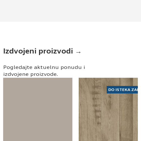
privatnosti
*
Prijavljujem se za vesti i obaveštenja putem
elektronske pošte.
Pošaljite UPIT
Izdvojeni proizvodi →
Pogledajte aktuelnu ponudu i
izdvojene proizvode.
DO ISTEKA ZAL