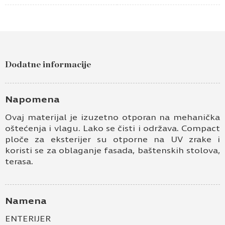
Pošaljite upit za Compact slim line crna –
4100x650x12 – 190 af/af
Dodatne informacije
Ime i prezime
Kontakt e-pošta
Napomena
Ovaj materijal je izuzetno otporan na mehanička
Kontakt telefon
oštećenja i vlagu. Lako se čisti i održava. Compact
ploče za eksterijer su otporne na UV zrake i
koristi se za oblaganje fasada, baštenskih stolova,
terasa.
Namena
ENTERIJER
Prihvatam
Uslove korišćenja i Politiku