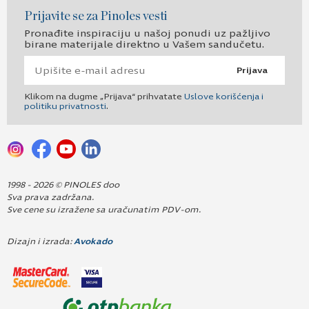
Prijavite se za Pinoles vesti
Pronađite inspiraciju u našoj ponudi uz pažljivo
birane materijale direktno u Vašem sandučetu.
Prijava
Klikom na dugme „Prijava“ prihvatate
Uslove korišćenja i
politiku privatnosti
.
1998 - 2026 © PINOLES doo
Sva prava zadržana.
Sve cene su izražene sa uračunatim PDV-om.
Dizajn i izrada:
Avokado