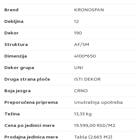
Brend
KRONOSPAN
Debljina
12
Dekor
190
Struktura
AF/SM
Dimenzija
4100*650
Dekor grupa
UNI
Druga strana ploče
ISTI DEKOR
Boja jezgra
CRNO
Preporučena priprema
Unutrašnja upotreba
Težina
13,33 kg
Cena po jedinici mere
19.599,00
RSD
/M2
Prodajna jedinica mere
Tabla (2.665 M2)