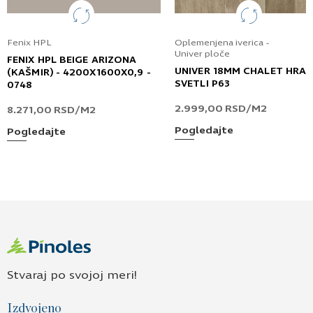
Fenix HPL
Oplemenjena iverica -
Univer ploče
FENIX HPL BEIGE ARIZONA
UNIVER 18MM CHALET HRA
(KAŠMIR) - 4200X1600X0,9 -
SVETLI P63
0748
2.999,00
RSD
/M2
8.271,00
RSD
/M2
Pogledajte
Pogledajte
Stvaraj po svojoj meri!
Izdvojeno