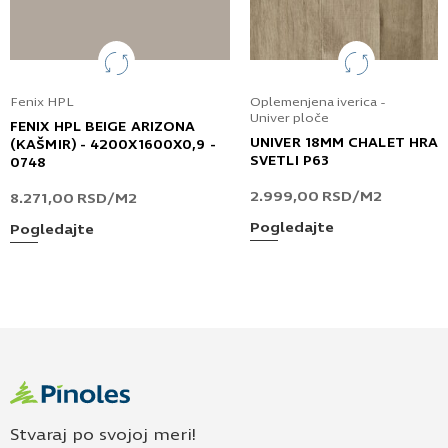
Fenix HPL
Oplemenjena iverica -
Univer ploče
FENIX HPL BEIGE ARIZONA
UNIVER 18MM CHALET HRA
(KAŠMIR) - 4200X1600X0,9 -
SVETLI P63
0748
2.999,00
RSD
/M2
8.271,00
RSD
/M2
Pogledajte
Pogledajte
Stvaraj po svojoj meri!