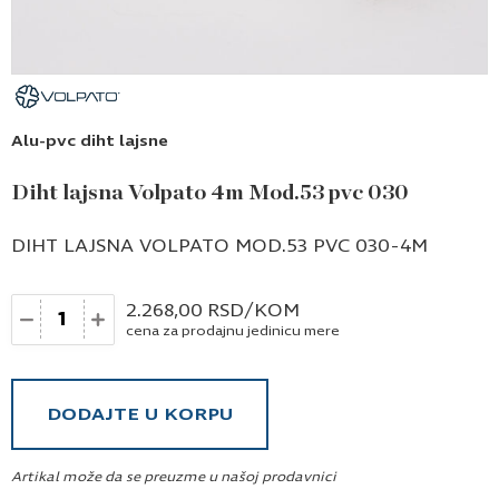
Alu-pvc diht lajsne
Diht lajsna Volpato 4m Mod.53 pvc 030
DIHT LAJSNA VOLPATO MOD.53 PVC 030-4M
Količina
2.268,00
RSD
/KOM
cena za prodajnu jedinicu mere
DODAJTE U KORPU
Artikal može da se preuzme u našoj prodavnici