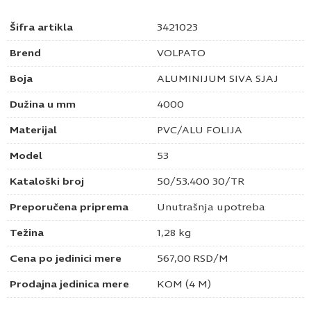
Šifra artikla
3421023
Brend
VOLPATO
Boja
ALUMINIJUM SIVA SJAJ
Dužina u mm
4000
Materijal
PVC/ALU FOLIJA
Model
53
Kataloški broj
50/53.400 30/TR
Preporučena priprema
Unutrašnja upotreba
Težina
1,28 kg
Cena po jedinici mere
567,00
RSD
/M
Prodajna jedinica mere
KOM (4 M)