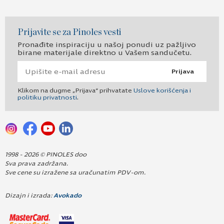
Prijavite se za Pinoles vesti
Pronađite inspiraciju u našoj ponudi uz pažljivo
birane materijale direktno u Vašem sandučetu.
Prijava
Klikom na dugme „Prijava“ prihvatate
Uslove korišćenja i
politiku privatnosti
.
1998 - 2026 © PINOLES doo
Sva prava zadržana.
Sve cene su izražene sa uračunatim PDV-om.
Dizajn i izrada:
Avokado