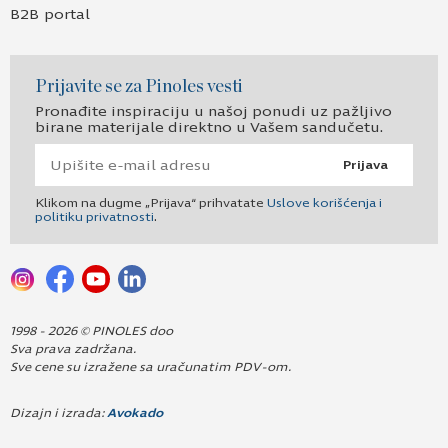
B2B portal
Prijavite se za Pinoles vesti
Pronađite inspiraciju u našoj ponudi uz pažljivo
birane materijale direktno u Vašem sandučetu.
Prijava
Klikom na dugme „Prijava“ prihvatate
Uslove korišćenja i
politiku privatnosti
.
1998 - 2026 © PINOLES doo
Sva prava zadržana.
Sve cene su izražene sa uračunatim PDV-om.
Dizajn i izrada:
Avokado