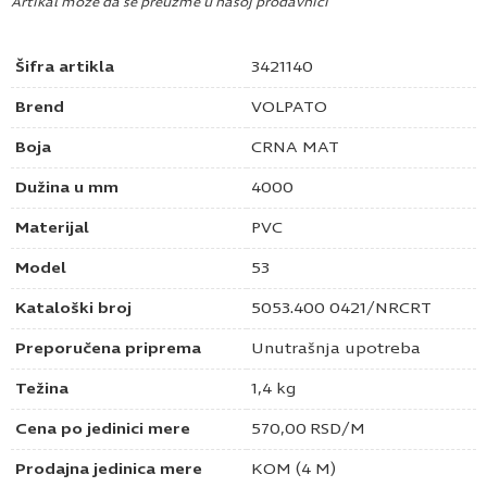
Artikal može da se preuzme u našoj prodavnici
Šifra artikla
3421140
Brend
VOLPATO
Boja
CRNA MAT
Dužina u mm
4000
Materijal
PVC
Model
53
Kataloški broj
5053.400 0421/NRCRT
Preporučena priprema
Unutrašnja upotreba
Težina
1,4 kg
Cena po jedinici mere
570,00
RSD
/M
Prodajna jedinica mere
KOM (4 M)