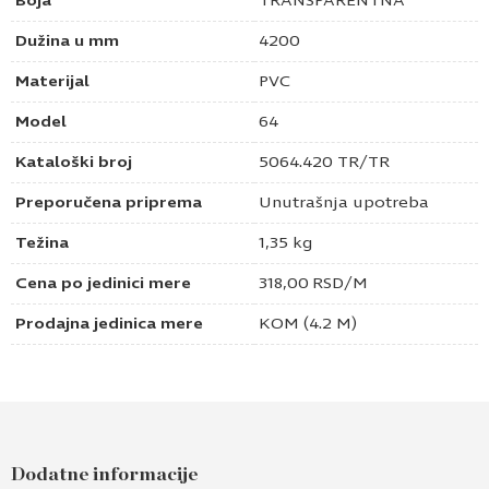
Boja
TRANSPARENTNA
Dužina u mm
4200
Materijal
PVC
Model
64
Kataloški broj
5064.420 TR/TR
Preporučena priprema
Unutrašnja upotreba
Težina
1,35 kg
Cena po jedinici mere
318,00
RSD
/M
Prodajna jedinica mere
KOM (4.2 M)
Pošaljite upit za Diht lajsna Volpato
transparentna 4,2m Mod.64 pvc-32mm
Dodatne informacije
Ime i prezime