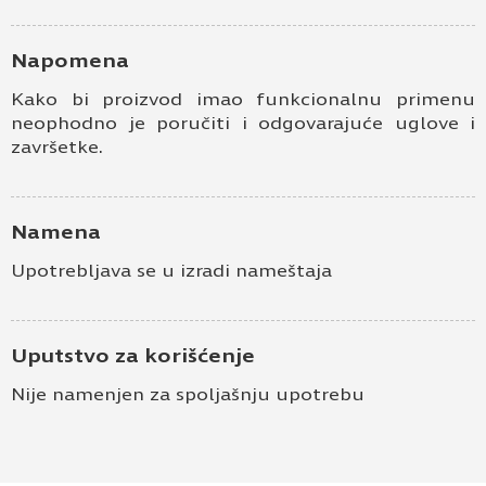
Kontakt e-pošta
Napomena
Kako bi proizvod imao funkcionalnu primenu
Kontakt telefon
neophodno je poručiti i odgovarajuće uglove i
završetke.
Namena
Upotrebljava se u izradi nameštaja
Prihvatam
Uslove korišćenja i Politiku
privatnosti
*
Uputstvo za korišćenje
Prijavljujem se za vesti i obaveštenja putem
Nije namenjen za spoljašnju upotrebu
elektronske pošte.
Pošaljite UPIT