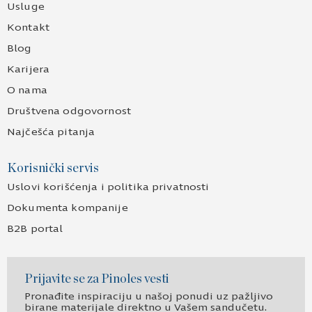
Usluge
Kontakt
Blog
Karijera
O nama
Društvena odgovornost
Najčešća pitanja
Korisnički servis
Uslovi korišćenja i politika privatnosti
Dokumenta kompanije
B2B portal
Prijavite se za Pinoles vesti
Pronađite inspiraciju u našoj ponudi uz pažljivo
birane materijale direktno u Vašem sandučetu.