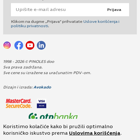
Prijava
Klikom na dugme „Prijava“ prihvatate
Uslove korišćenja i
politiku privatnosti
.
1998 - 2026 © PINOLES doo
Sva prava zadržana.
Sve cene su izražene sa uračunatim PDV-om.
Dizajn i izrada:
Avokado
Koristimo kolačiće kako bi pružili optimalno
korisničko iskustvo prema
Uslovima korišćenja
.