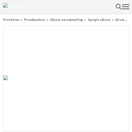
Početna
>
Prodavnica
>
Okovi za nameštaj
>
Spojni okovi
>
Drveni tiplovi