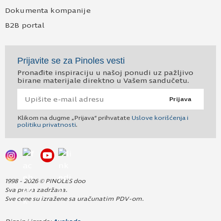
Dokumenta kompanije
B2B portal
Prijavite se za Pinoles vesti
Pronađite inspiraciju u našoj ponudi uz pažljivo
birane materijale direktno u Vašem sandučetu.
Prijava
Klikom na dugme „Prijava“ prihvatate
Uslove korišćenja i
politiku privatnosti
.
1998 - 2026 © PINOLES doo
Sva prava zadržana.
Sve cene su izražene sa uračunatim PDV-om.