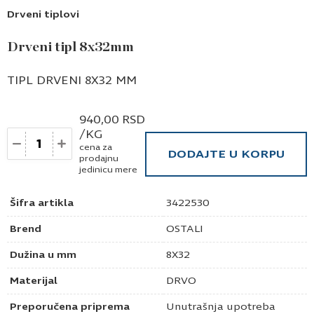
Drveni tiplovi
Drveni tipl 8x32mm
TIPL DRVENI 8X32 MM
940,00
RSD
/KG
Količina
cena za
DODAJTE U KORPU
prodajnu
jedinicu mere
Šifra artikla
3422530
Brend
OSTALI
Dužina u mm
8X32
Materijal
DRVO
Preporučena priprema
Unutrašnja upotreba