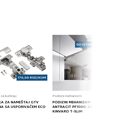
DO ISTEKA ZALIHA
170,00
RSD
/KOM
 za kuhinju
Podizni mehanizmi
KA ZA NAMEŠTAJ GTV
PODIZNI MEHANIZAM GRASS
NA SA USPORIVAČEM ECO
ANTRACIT PF1000-2250 T
KINVARO T-SLIM