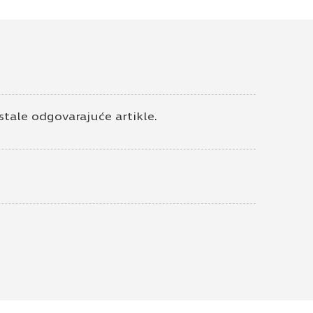
Završetak sokle
Volpato aplikovan
0400
Sokle
Ugao sokle Volpato
fleksibilni crni 10cm
tale odgovarajuće artikle.
Sokle
Ugao sokle Volpato
fleksibilni apl.037 10cm
Sokle
Sokla Volpato crna
15cm/4m Mod 20. pvc
0101