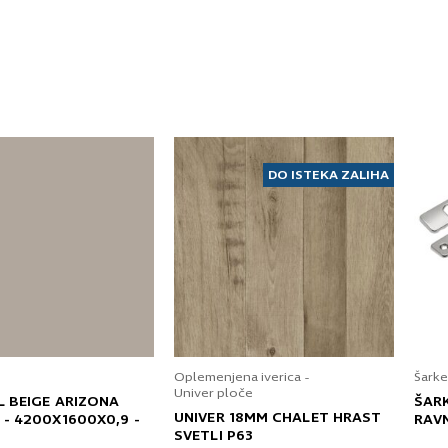
DO ISTEKA ZALIHA
Oplemenjena iverica -
Šarke
Univer ploče
L BEIGE ARIZONA
ŠAR
UNIVER 18MM CHALET HRAST
 - 4200X1600X0,9 -
RAV
SVETLI P63