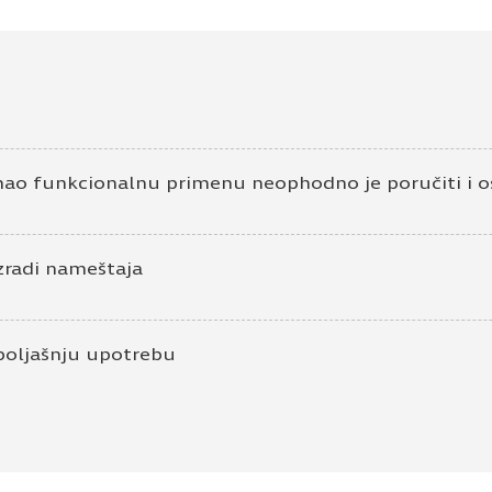
mao funkcionalnu primenu neophodno je poručiti i os
zradi nameštaja
poljašnju upotrebu