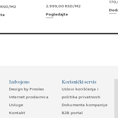
170
2.999,00
RSD
/M2
0
RSD
/M2
Doda
Pogledajte
jte
Izdvojeno
Korisnički servis
Design by Pinoles
Uslovi korišćenja i
Internet prodavnica
politika privatnosti
Usluge
Dokumenta kompanije
Kontakt
B2B portal