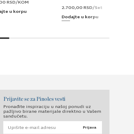
,00
RSD
/KOM
2.700,00
RSD
/Set
jte u korpu
Dodajte u korpu
Prijavite se za Pinoles vesti
Pronađite inspiraciju u našoj ponudi uz
pažljivo birane materijale direktno u Vašem
sandučetu.
Prijava