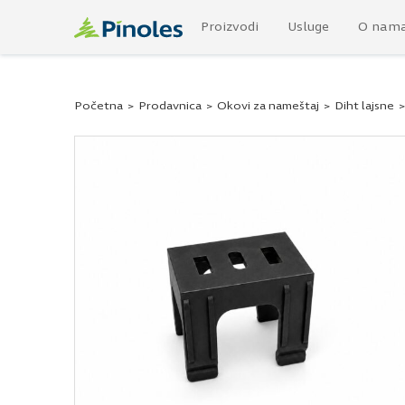
Proizvodi
Usluge
O nam
Početna
>
Prodavnica
>
Okovi za nameštaj
>
Diht lajsne
>