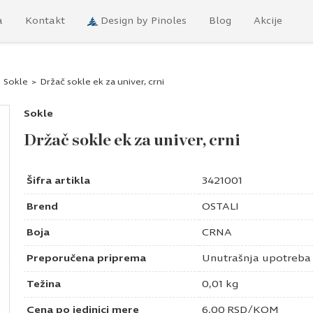
a
Kontakt
Design by Pinoles
Blog
Akcije
Sokle
>
Držač sokle ek za univer, crni
Sokle
Držač sokle ek za univer, crni
Šifra artikla
3421001
Brend
OSTALI
Boja
CRNA
Preporučena priprema
Unutrašnja upotreba
Težina
0,01 kg
Cena po jedinici mere
6,00
RSD
/KOM