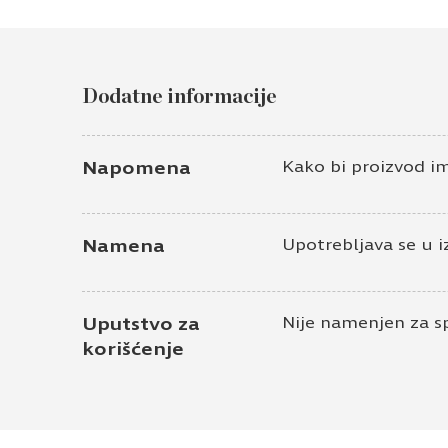
Dodatne informacije
Napomena
Kako bi proizvod i
Namena
Upotrebljava se u i
Uputstvo za
Nije namenjen za s
korišćenje