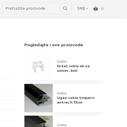
do besplatne dostave!
SRB
0
SRB
ENG
Pogledajte i ove proizvode
Sokle
Držač sokle ek za
univer, beli
Sokle
Ugao sokle Volpato
antracit 15cm
Sokle