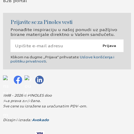
B2B portal
Prijavite se za Pinoles vesti
Pronađite inspiraciju u našoj ponudi uz pažljivo
birane materijale direktno u Vašem sandučetu.
Prijava
Klikom na dugme „Prijava“ prihvatate
Uslove korišćenja i
politiku privatnosti
.
1998 - 2026 © PINOLES doo
Sva prava zadržana.
Sve cene su izražene sa uračunatim PDV-om.
Dizajn i izrada:
Avokado