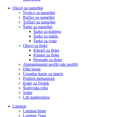
Okovi za nameštaj
Nogice za nameštaj
Ručice za nameštaj
Točkići za nameštaj
Šarke za nameštaj
Šarke za kuhinju
Šarke za staklo
Šarke za vrata
Okovi za fioke
Klizači za fioke
Klaseri za fioke
Pregrade za fioke
Aluminijumski profili (alu profili)
Diht lajsne
Ugradne kante za smeće
Podizni mehanizmi
Kuke za čiviluk
Šrafovska roba
Sokle
Lift garderobera
Laminat
Laminat 6mm
Laminat 7mm