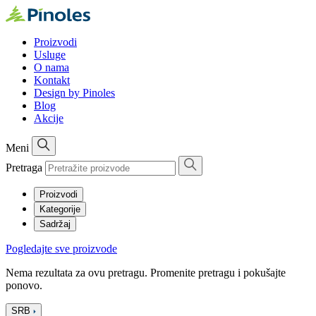
Proizvodi
Usluge
O nama
Kontakt
Design by Pinoles
Blog
Akcije
Meni
Pretraga
Proizvodi
Kategorije
Sadržaj
Pogledajte sve proizvode
Nema rezultata za ovu pretragu. Promenite pretragu i pokušajte
ponovo.
SRB