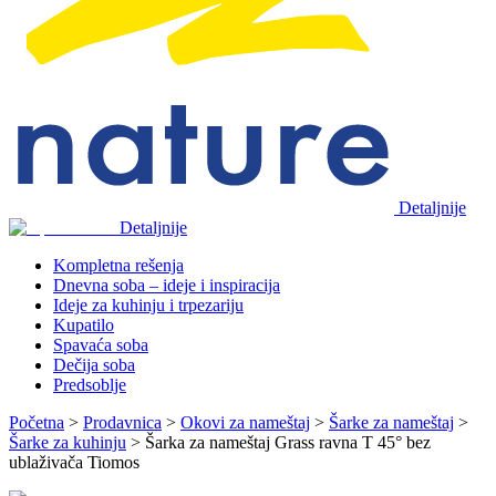
Detaljnije
Detaljnije
Kompletna rešenja
Dnevna soba – ideje i inspiracija
Ideje za kuhinju i trpezariju
Kupatilo
Spavaća soba
Dečija soba
Predsoblje
Početna
>
Prodavnica
>
Okovi za nameštaj
>
Šarke za nameštaj
>
Šarke za kuhinju
>
Šarka za nameštaj Grass ravna T 45° bez
ublaživača Tiomos