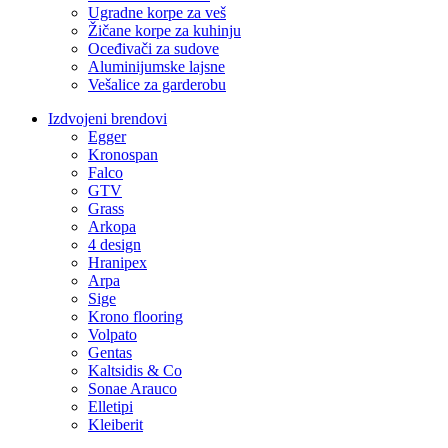
Ugradne korpe za veš
Žičane korpe za kuhinju
Oceđivači za sudove
Aluminijumske lajsne
Vešalice za garderobu
Izdvojeni brendovi
Egger
Kronospan
Falco
GTV
Grass
Arkopa
4 design
Hranipex
Arpa
Sige
Krono flooring
Volpato
Gentas
Kaltsidis & Co
Sonae Arauco
Elletipi
Kleiberit