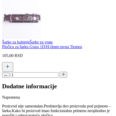
Šarke za kuhinju
Šarke za vrata
Pločica za šarku Grass 1D/H-0mm ravna Tiomos
105,00
RSD
Dodatne informacije
Napomena
Proizvod nije samostalan.Predstavlja deo proizvoda pod pojmom –
šarka.Kako bi proizvod imao funkcionalnu primenu neophodno je
poručiti i odgovarajuću pločicu.