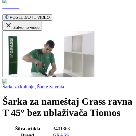
POGLEDAJTE VIDEO
Zatvorite video
Šarke za kuhinju
,
Šarke za vrata
Šarka za nameštaj Grass ravna
T 45° bez ublaživača Tiomos
Šifra artikla
3401363
Brend
GRASS