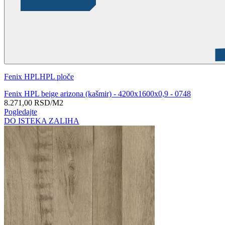
Fenix HPL
HPL ploče
Fenix HPL beige arizona (kašmir) - 4200x1600x0,9 - 0748
8.271,00
RSD
/M2
Pogledajte
DO ISTEKA ZALIHA