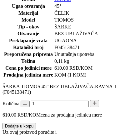
Ugao otvaranja
45°
Materijal
ČELIK
Model
TIOMOS
Tip - okov
ŠARKE
Otvaranje
BEZ UBLAŽIVAČA
Preklapanje vrata
UGAONA
Kataloški broj
F045138471
Preporučena priprema
Unutrašnja upotreba
Težina
0,11 kg
Cena po jedinici mere
610,00
RSD
/KOM
Prodajna jedinica mere
KOM (1 KOM)
ŠARKA TIOMOS 45° BEZ UBLAŽIVAČA-RAVNA T
(F045138471)
Količina
610,00
RSD
/KOM
cena za prodajnu jedinicu mere
Dodajte u korpu
Uz ovaj proizvod poručite i