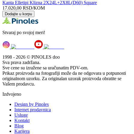
Kanta Elletipi Klizna 2X24L+2X8L(D60) Square
17.020,00
RSD
/KOM
Dodajte u korpu
Stvaraj po svojoj meri!
1998 - 2026 © PINOLES doo
Sva prava zadržana.
Sve cene su izražene sa uračunatim PDV-om.
Prikaz proizvoda na fotografiji može da ne odgovara u potpunosti
originalnom uzorku. Za originalan uzorak proizvoda obratite se
Vašem prodavcu.
Izdvojeno
Design by Pinoles
Internet prodavnica
Usluge
Kontakt
Blog
Karijera