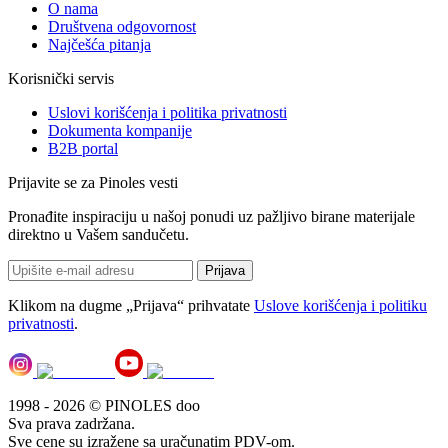
O nama
Društvena odgovornost
Najčešća pitanja
Korisnički servis
Uslovi korišćenja i politika privatnosti
Dokumenta kompanije
B2B portal
Prijavite se za Pinoles vesti
Pronađite inspiraciju u našoj ponudi uz pažljivo birane materijale
direktno u Vašem sandučetu.
Prijava
Klikom na dugme „Prijava“ prihvatate
Uslove korišćenja i politiku
privatnosti
.
1998 - 2026 © PINOLES doo
Sva prava zadržana.
Sve cene su izražene sa uračunatim PDV-om.