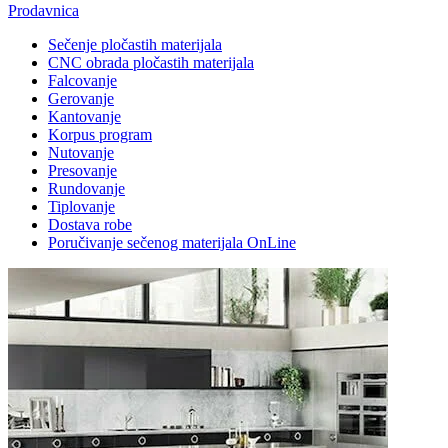
Prodavnica
Sečenje pločastih materijala
CNC obrada pločastih materijala
Falcovanje
Gerovanje
Kantovanje
Korpus program
Nutovanje
Presovanje
Rundovanje
Tiplovanje
Dostava robe
Poručivanje sečenog materijala OnLine