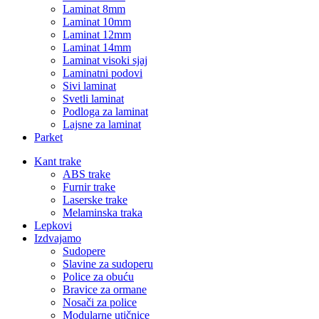
Laminat 8mm
Laminat 10mm
Laminat 12mm
Laminat 14mm
Laminat visoki sjaj
Laminatni podovi
Sivi laminat
Svetli laminat
Podloga za laminat
Lajsne za laminat
Parket
Kant trake
ABS trake
Furnir trake
Laserske trake
Melaminska traka
Lepkovi
Izdvajamo
Sudopere
Slavine za sudoperu
Police za obuću
Bravice za ormane
Nosači za police
Modularne utičnice