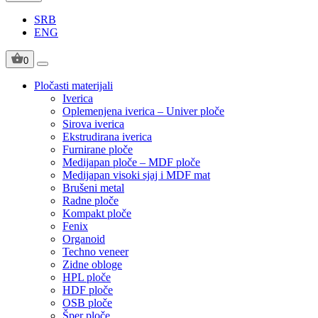
SRB
ENG
0
Pločasti materijali
Iverica
Oplemenjena iverica – Univer ploče
Sirova iverica
Ekstrudirana iverica
Furnirane ploče
Medijapan ploče – MDF ploče
Medijapan visoki sjaj i MDF mat
Brušeni metal
Radne ploče
Kompakt ploče
Fenix
Organoid
Techno veneer
Zidne obloge
HPL ploče
HDF ploče
OSB ploče
Šper ploče