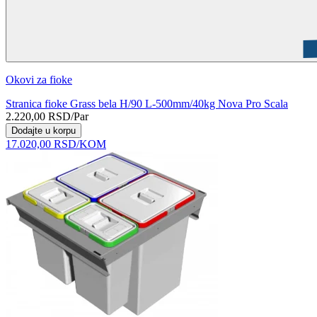
Okovi za fioke
Stranica fioke Grass bela H/90 L-500mm/40kg Nova Pro Scala
2.220,00
RSD
/Par
Dodajte u korpu
17.020,00
RSD
/KOM