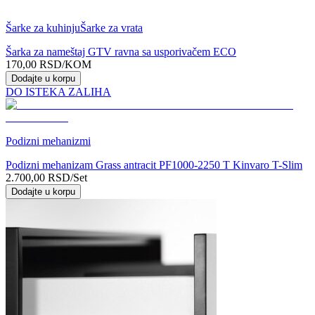
Šarke za kuhinju
Šarke za vrata
Šarka za nameštaj GTV ravna sa usporivačem ECO
170,00
RSD
/KOM
Dodajte u korpu
DO ISTEKA ZALIHA
Podizni mehanizmi
Podizni mehanizam Grass antracit PF1000-2250 T Kinvaro T-Slim
2.700,00
RSD
/Set
Dodajte u korpu