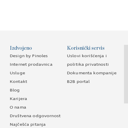
Izdvojeno
Korisnički servis
Design by Pinoles
Uslovi korišćenja i
Internet prodavnica
politika privatnosti
Usluge
Dokumenta kompanije
Kontakt
B2B portal
Blog
Karijera
O nama
Društvena odgovornost
Najčešća pitanja