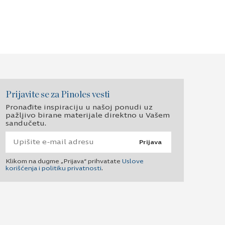
Prijavite se za Pinoles vesti
Pronađite inspiraciju u našoj ponudi uz
pažljivo birane materijale direktno u Vašem
sandučetu.
Prijava
Klikom na dugme „Prijava“ prihvatate
Uslove
korišćenja i politiku privatnosti
.