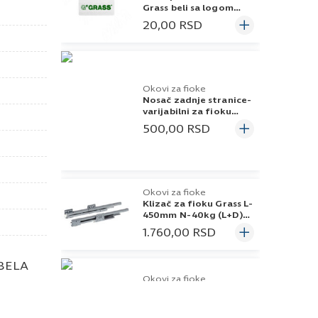
Grass beli sa logom
Dwd Xp
20,00
RSD
Okovi za fioke
Nosač zadnje stranice-
varijabilni za fioku
Grass beli H/86 Dwd Xp
500,00
RSD
Okovi za fioke
Klizač za fioku Grass L-
450mm N-40kg (L+D)
Dwd Xp
1.760,00
RSD
BELA
Okovi za fioke
Reling za fioku Grass
beli L-450mm Dwd Xp