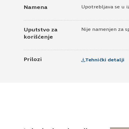
Namena
Upotrebljava se u i
Uputstvo za
Nije namenjen za s
korišćenje
Prilozi
Tehnički detalji