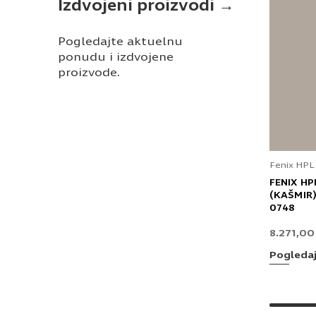
Izdvojeni proizvodi →
Pogledajte aktuelnu
ponudu i izdvojene
proizvode.
Fenix HPL
FENIX HP
(KAŠMIR)
0748
8.271,0
Pogleda