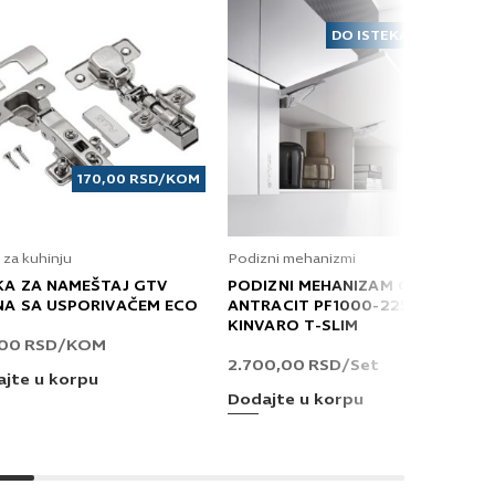
DO ISTEKA ZALIHA
170,00
RSD
/KOM
 za kuhinju
Podizni mehanizmi
KA ZA NAMEŠTAJ GTV
PODIZNI MEHANIZAM GRASS
NA SA USPORIVAČEM ECO
ANTRACIT PF1000-2250 T
KINVARO T-SLIM
,00
RSD
/KOM
2.700,00
RSD
/Set
jte u korpu
Dodajte u korpu