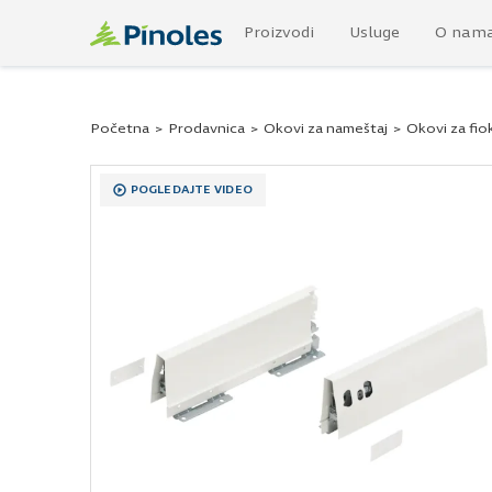
Proizvodi
Usluge
O nam
Početna
>
Prodavnica
>
Okovi za nameštaj
>
Okovi za fio
POGLEDAJTE VIDEO