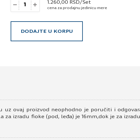
Količina
1.260,00
RSD
/Set
cena za prodajnu jedinicu mere
DODAJTE U KORPU
 uz ovaj proizvod neophodno je poručiti i odgovara
a za izradu fioke (pod, leđa) je 16mm,dok je za izrad