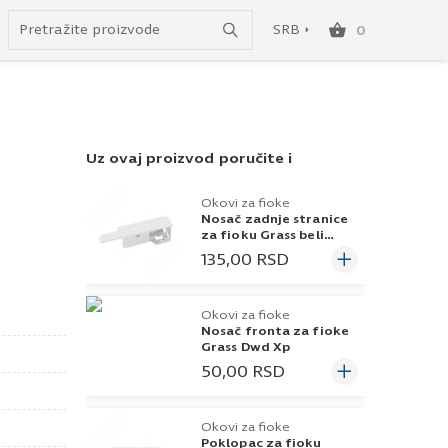
Uspešno ste dodali ovaj proizvod u vašu korpu.
do besplatne dostave!
SRB
0
SRB
ENG
Uz ovaj proizvod poručite i
Okovi za fioke
Nosač zadnje stranice
za fioku Grass beli
H/86 Dwd Xp
135,00
RSD
Okovi za fioke
Nosač fronta za fioke
Grass Dwd Xp
50,00
RSD
Okovi za fioke
Poklopac za fioku