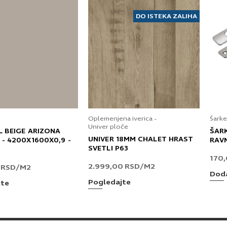
DO ISTEKA ZALIHA
Oplemenjena iverica -
Šarke
Univer ploče
L BEIGE ARIZONA
ŠAR
UNIVER 18MM CHALET HRAST
 - 4200X1600X0,9 -
RAV
SVETLI P63
170
2.999,00
RSD
/M2
0
RSD
/M2
Doda
Pogledajte
jte