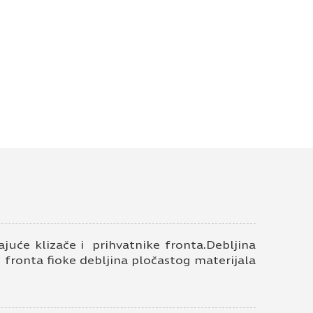
615,00
RSD
juće klizače i prihvatnike fronta.Debljina
u fronta fioke debljina pločastog materijala