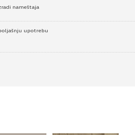
zradi nameštaja
poljašnju upotrebu