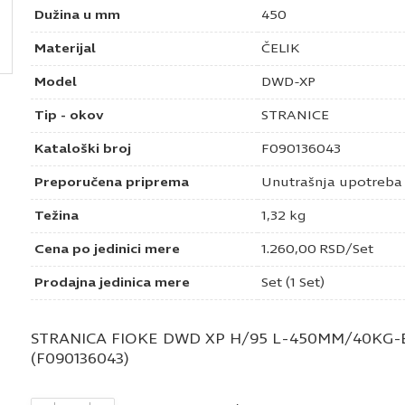
Dužina u mm
450
Materijal
ČELIK
Model
DWD-XP
Tip - okov
STRANICE
Kataloški broj
F090136043
Preporučena priprema
Unutrašnja upotreba
Težina
1,32 kg
Cena po jedinici mere
1.260,00
RSD
/Set
Prodajna jedinica mere
Set (1 Set)
STRANICA FIOKE DWD XP H/95 L-450MM/40KG-
(F090136043)