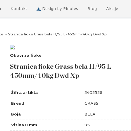
a
Kontakt
Design by Pinoles
Blog
Akcije
ke
>
Stranica fioke Grass bela H/95 L-450mm/40kg Dwd Xp
Okovi za fioke
Stranica fioke Grass bela H/95 L-
450mm/40kg Dwd Xp
Šifra artikla
3403536
Brend
GRASS
Boja
BELA
Visina u mm
95