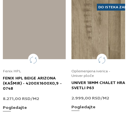
DO ISTEKA ZAL
Fenix HPL
Oplemenjena iverica -
Univer ploče
FENIX HPL BEIGE ARIZONA
UNIVER 18MM CHALET HRA
(KAŠMIR) - 4200X1600X0,9 -
SVETLI P63
0748
2.999,00
RSD
/M2
8.271,00
RSD
/M2
Pogledajte
Pogledajte