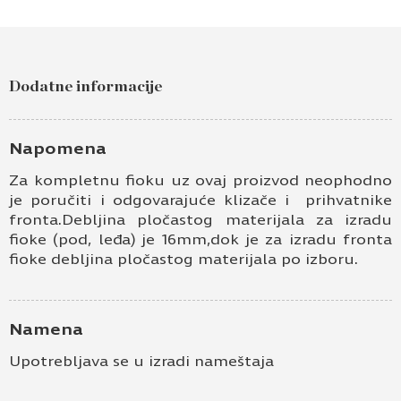
Dodatne informacije
Napomena
Za kompletnu fioku uz ovaj proizvod neophodno
je poručiti i odgovarajuće klizače i prihvatnike
fronta.Debljina pločastog materijala za izradu
fioke (pod, leđa) je 16mm,dok je za izradu fronta
fioke debljina pločastog materijala po izboru.
Namena
Upotrebljava se u izradi nameštaja