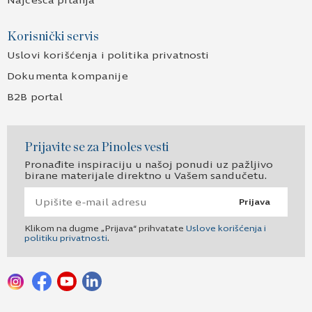
Najčešća pitanja
Korisnički servis
Uslovi korišćenja i politika privatnosti
Dokumenta kompanije
B2B portal
Prijavite se za Pinoles vesti
Pronađite inspiraciju u našoj ponudi uz pažljivo
birane materijale direktno u Vašem sandučetu.
Prijava
Klikom na dugme „Prijava“ prihvatate
Uslove korišćenja i
politiku privatnosti
.