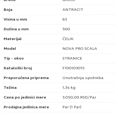
Boja
ANTRACIT
Visina u mm
63
Dužina u mm
500
Materijal
ČELIK
Model
NOVA PRO SCALA
Tip - okov
STRANICE
Kataloški broj
F100103015
Preporučena priprema
Unutrašnja upotreba
Težina
1,34 kg
Cena po jedinici mere
3.050,00
RSD
/Par
Prodajna jedinica mere
Par (1 Par)