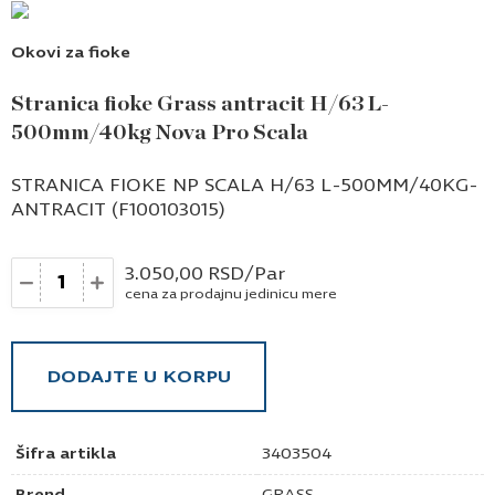
Okovi za fioke
Stranica fioke Grass antracit H/63 L-
500mm/40kg Nova Pro Scala
STRANICA FIOKE NP SCALA H/63 L-500MM/40KG-
ANTRACIT (F100103015)
Količina
3.050,00
RSD
/Par
cena za prodajnu jedinicu mere
DODAJTE U KORPU
Šifra artikla
3403504
Brend
GRASS