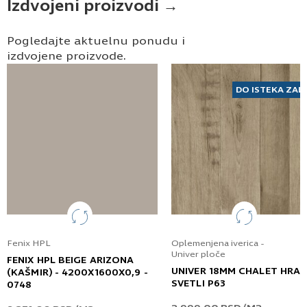
Izdvojeni proizvodi →
Pogledajte aktuelnu ponudu i
izdvojene proizvode.
DO ISTEKA ZAL
Fenix HPL
Oplemenjena iverica -
Univer ploče
FENIX HPL BEIGE ARIZONA
UNIVER 18MM CHALET HRA
(KAŠMIR) - 4200X1600X0,9 -
SVETLI P63
0748