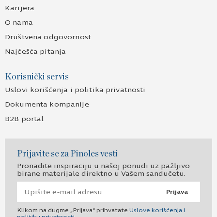
Karijera
O nama
Društvena odgovornost
Najčešća pitanja
Korisnički servis
Uslovi korišćenja i politika privatnosti
Dokumenta kompanije
B2B portal
Prijavite se za Pinoles vesti
Pronađite inspiraciju u našoj ponudi uz pažljivo
birane materijale direktno u Vašem sandučetu.
Prijava
Klikom na dugme „Prijava“ prihvatate
Uslove korišćenja i