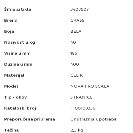
Šifra artikla
3403607
Brend
GRASS
Boja
BELA
Nosivost u kg
40
Visina u mm
186
Dužina u mm
400
Materijal
ČELIK
Model
NOVA PRO SCALA
Tip - okov
STRANICE
Kataloški broj
F100103336
Preporučena priprema
Unutrašnja upotreba
Težina
2,3 kg