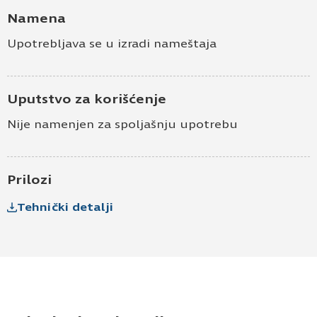
Namena
Upotrebljava se u izradi nameštaja
Uputstvo za korišćenje
Nije namenjen za spoljašnju upotrebu
Prilozi
Tehnički detalji