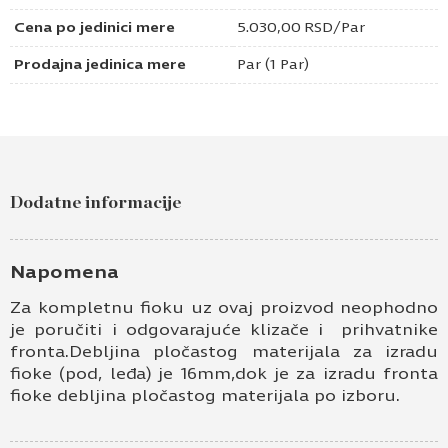
Cena po jedinici mere
5.030,00
RSD
/Par
Prodajna jedinica mere
Par (1 Par)
Dodatne informacije
Napomena
Za kompletnu fioku uz ovaj proizvod neophodno
je poručiti i odgovarajuće klizače i prihvatnike
fronta.Debljina pločastog materijala za izradu
fioke (pod, leđa) je 16mm,dok je za izradu fronta
fioke debljina pločastog materijala po izboru.