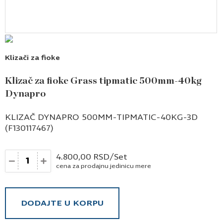
Klizači za fioke
Klizač za fioke Grass tipmatic 500mm-40kg
Dynapro
KLIZAČ DYNAPRO 500MM-TIPMATIC-40KG-3D
(F130117467)
Količina
4.800,00
RSD
/Set
cena za prodajnu jedinicu mere
DODAJTE U KORPU