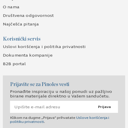
O nama
Društvena odgovornost
Najčešća pitanja
Korisnički servis
Uslovi korišćenja i politika privatnosti
Dokumenta kompanije
B2B portal
Prijavite se za Pinoles vesti
Pronađite inspiraciju u našoj ponudi uz pažljivo
birane materijale direktno u Vašem sandučetu.
Prijava
Klikom na dugme „Prijava“ prihvatate
Uslove korišćenja i
politiku privatnosti
.