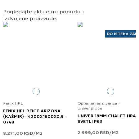
Pogledajte aktuelnu ponudu i
izdvojene proizvode.
DO ISTEKA ZAL
Fenix HPL
Oplemenjena iverica -
Univer ploče
FENIX HPL BEIGE ARIZONA
UNIVER 18MM CHALET HRA
(KAŠMIR) - 4200X1600X0,9 -
SVETLI P63
0748
2.999,00
RSD
/M2
8.271,00
RSD
/M2