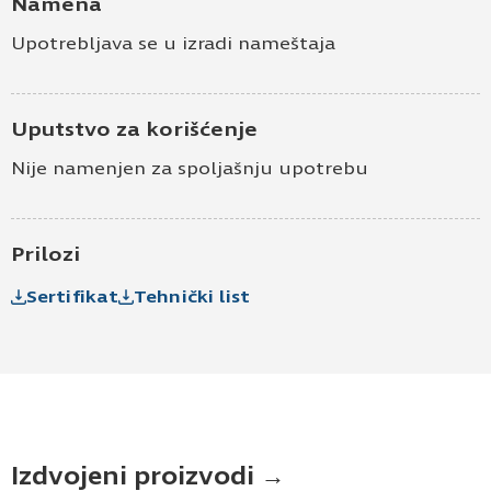
Namena
Upotrebljava se u izradi nameštaja
Uputstvo za korišćenje
Nije namenjen za spoljašnju upotrebu
Prilozi
Sertifikat
Tehnički list
Izdvojeni proizvodi →