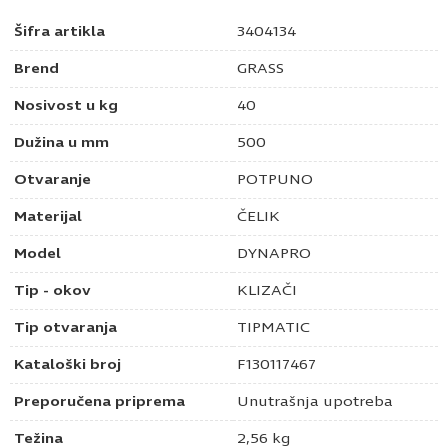
Šifra artikla
3404134
Brend
GRASS
Nosivost u kg
40
Dužina u mm
500
Otvaranje
POTPUNO
Materijal
ČELIK
Model
DYNAPRO
Tip - okov
KLIZAČI
Tip otvaranja
TIPMATIC
Kataloški broj
F130117467
Preporučena priprema
Unutrašnja upotreba
Težina
2,56 kg