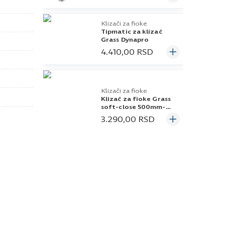
Klizači za fioke
Tipmatic za klizač
Grass Dynapro
4.410,00
RSD
Klizači za fioke
Klizač za fioke Grass
soft-close 500mm-
40kg Dynapro
3.290,00
RSD