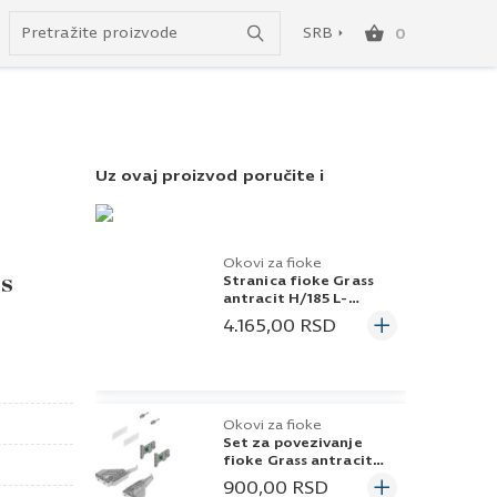
Uspešno ste dodali ovaj proizvod u vašu korpu.
do besplatne dostave!
SRB
0
SRB
ENG
Uz ovaj proizvod poručite i
Okovi za fioke
ss
Stranica fioke Grass
antracit H/185 L-
500mm/40kg Vionaro
4.165,00
RSD
Okovi za fioke
Set za povezivanje
fioke Grass antracit
H/185 Vionaro
900,00
RSD