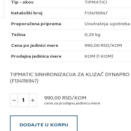
Tip - okov
TIPMATICI
Kataloški broj
F134116947
Preporučena priprema
Unutrašnja upotreba
Težina
0,29 kg
Cena po jedinici mere
990,00
RSD
/KOM
Prodajna jedinica mere
KOM (1 KOM)
TIPMATIC SINHRONIZACIJA ZA KLIZAČ DYNAPRO
(F134116947)
Količina
990,00
RSD
/KOM
cena za prodajnu jedinicu mere
DODAJTE U KORPU