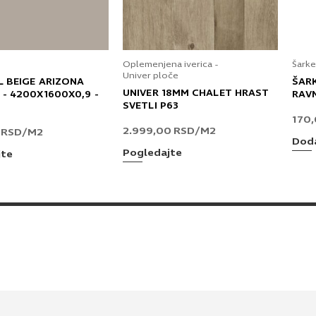
Oplemenjena iverica -
Šarke
Univer ploče
L BEIGE ARIZONA
ŠAR
UNIVER 18MM CHALET HRAST
 - 4200X1600X0,9 -
RAV
SVETLI P63
170
2.999,00
RSD
/M2
0
RSD
/M2
Doda
Pogledajte
jte