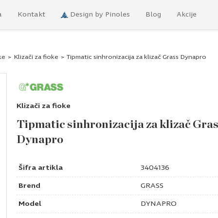
a
Kontakt
Design by Pinoles
Blog
Akcije
ke
>
Klizači za fioke
>
Tipmatic sinhronizacija za klizač Grass Dynapro
Klizači za fioke
Tipmatic sinhronizacija za klizač Gra
Dynapro
Šifra artikla
3404136
Brend
GRASS
Model
DYNAPRO