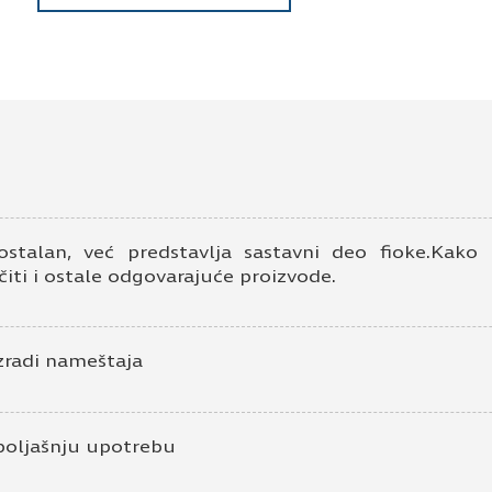
ostalan, već predstavlja sastavni deo fioke.Kak
iti i ostale odgovarajuće proizvode.
zradi nameštaja
poljašnju upotrebu