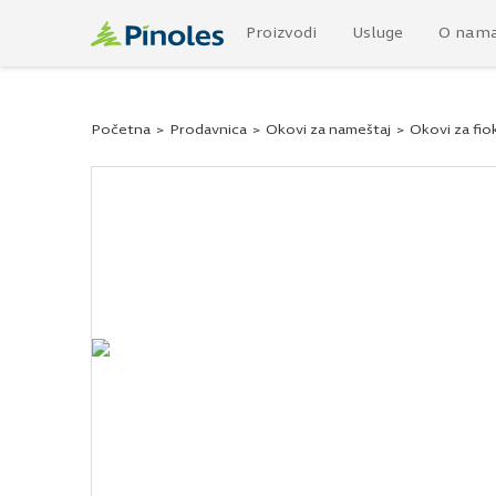
Proizvodi
Usluge
O nam
Početna
>
Prodavnica
>
Okovi za nameštaj
>
Okovi za fio