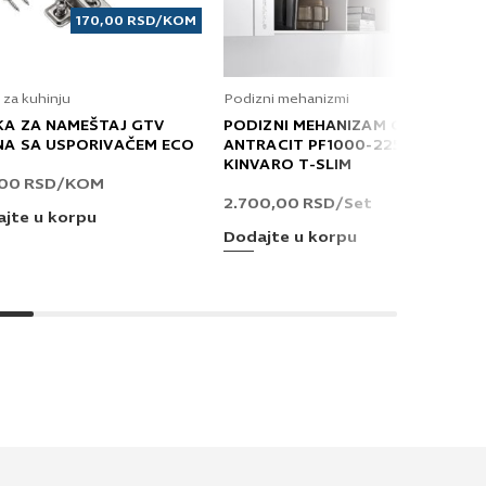
170,00
RSD
/KOM
 za kuhinju
Podizni mehanizmi
KA ZA NAMEŠTAJ GTV
PODIZNI MEHANIZAM GRASS
NA SA USPORIVAČEM ECO
ANTRACIT PF1000-2250 T
KINVARO T-SLIM
,00
RSD
/KOM
2.700,00
RSD
/Set
jte u korpu
Dodajte u korpu