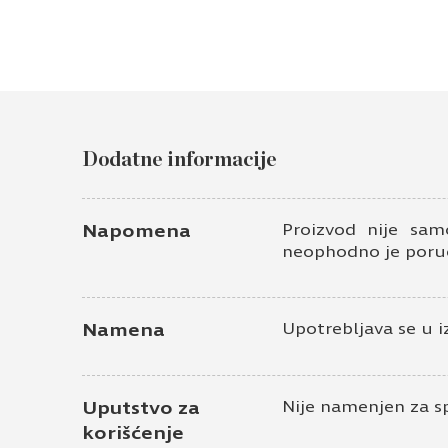
Dodatne informacije
Napomena
Proizvod nije sam
neophodno je poruč
Namena
Upotrebljava se u i
Uputstvo za
Nije namenjen za s
korišćenje