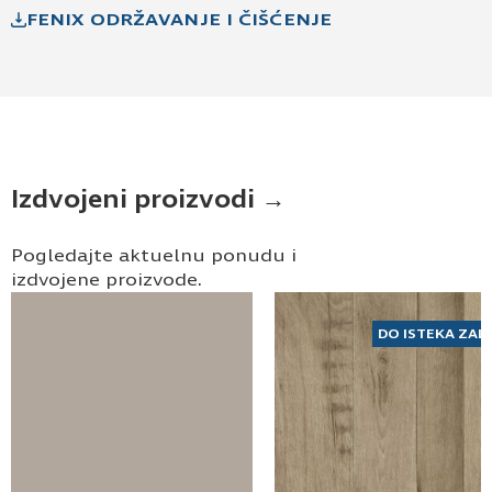
elektronske pošte.
FENIX ODRŽAVANJE I ČIŠĆENJE
Pošaljite UPIT
Izdvojeni proizvodi →
Pogledajte aktuelnu ponudu i
izdvojene proizvode.
DO ISTEKA ZAL