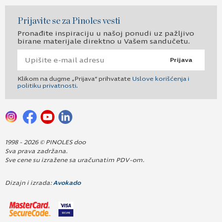
Prijavite se za Pinoles vesti
Pronađite inspiraciju u našoj ponudi uz pažljivo
birane materijale direktno u Vašem sandučetu.
Prijava
Klikom na dugme „Prijava“ prihvatate
Uslove korišćenja i
politiku privatnosti
.
1998 - 2026 © PINOLES doo
Sva prava zadržana.
Sve cene su izražene sa uračunatim PDV-om.
Dizajn i izrada:
Avokado