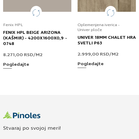
Fenix HPL
Oplemenjena iverica -
Univer ploče
FENIX HPL BEIGE ARIZONA
UNIVER 18MM CHALET HRA
(KAŠMIR) - 4200X1600X0,9 -
SVETLI P63
0748
2.999,00
RSD
/M2
8.271,00
RSD
/M2
Pogledajte
Pogledajte
Stvaraj po svojoj meri!