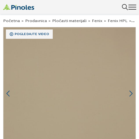
Početna
>
Prodavnica
>
Pločasti materijali
>
Fenix
>
Fenix HPL
>
Fen
POGLEDAJTE VIDEO
Previous
Ne