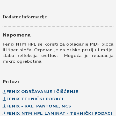
Pošaljite upit za Fenix HPL beige luxor (krem)
– 4200x1600x0,9 – 0719
Dodatne informacije
Ime i prezime
Kontakt e-pošta
Napomena
Fenix NTM HPL se koristi za oblaganje MDF ploča
Kontakt telefon
ili šper ploča. Otporan je na otiske prstiju i mrlje,
slaba refleksija svetlosti. Moguća je reparacija
mikro ogrebotina.
Prilozi
FENIX ODRŽAVANJE I ČIŠĆENJE
FENIX TEHNIČKI PODACI
Prihvatam
Uslove korišćenja i Politiku
privatnosti
*
FENIX - RAL, PANTONE, NCS
FENIX NTM HPL LAMINAT - TEHNIČKI PODACI
Prijavljujem se za vesti i obaveštenja putem