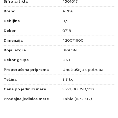
Šifra artikla
4501017
Brend
ARPA
Debljina
0,9
Dekor
0719
Dimenzija
4200*1600
Boja jezgra
BRAON
Dekor grupa
UNI
Preporučena priprema
Unutrašnja upotreba
Težina
8,8 kg
Cena po jedinici mere
8.271,00
RSD
/M2
Prodajna jedinica mere
Tabla (6.72 M2)