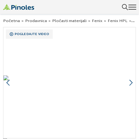
Početna
>
Prodavnica
>
Pločasti materijali
>
Fenix
>
Fenix HPL
>
Fen
POGLEDAJTE VIDEO
Previous
Ne