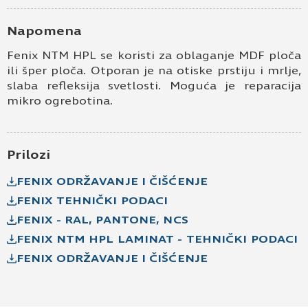
Kontakt e-pošta
Napomena
Fenix NTM HPL se koristi za oblaganje MDF ploča
Kontakt telefon
ili šper ploča. Otporan je na otiske prstiju i mrlje,
slaba refleksija svetlosti. Moguća je reparacija
mikro ogrebotina.
Prilozi
FENIX ODRŽAVANJE I ČIŠĆENJE
FENIX TEHNIČKI PODACI
Prihvatam
Uslove korišćenja i Politiku
privatnosti
*
FENIX - RAL, PANTONE, NCS
FENIX NTM HPL LAMINAT - TEHNIČKI PODACI
Prijavljujem se za vesti i obaveštenja putem
elektronske pošte.
FENIX ODRŽAVANJE I ČIŠĆENJE
Pošaljite UPIT