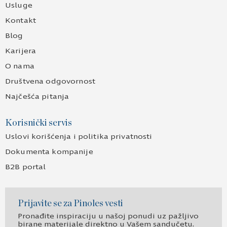
Usluge
Kontakt
Blog
Karijera
O nama
Društvena odgovornost
Najčešća pitanja
Korisnički servis
Uslovi korišćenja i politika privatnosti
Dokumenta kompanije
B2B portal
Prijavite se za Pinoles vesti
Pronađite inspiraciju u našoj ponudi uz pažljivo
birane materijale direktno u Vašem sandučetu.