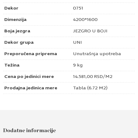
Dekor
0751
Dimenzija
4200*1600
Boja jezgra
JEZGRO U BOJI
Dekor grupa
UNI
Preporučena priprema
Unutrašnja upotreba
Težina
9 kg
Cena po jedinici mere
14.581,00
RSD
/M2
Prodajna jedinica mere
Tabla (6.72 M2)
Pošaljite upit za Fenix HPL rosso jaipur
(bordo) – 4200x1600x1,2 – 0751
Dodatne informacije
Ime i prezime