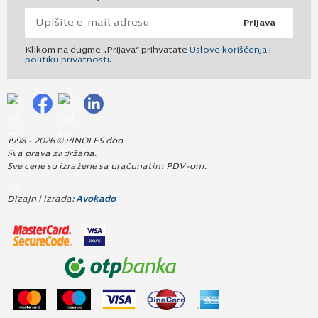
Prijava
Klikom na dugme „Prijava“ prihvatate
Uslove korišćenja i
politiku privatnosti
.
1998 - 2026 © PINOLES doo
Sva prava zadržana.
Sve cene su izražene sa uračunatim PDV-om.
Dizajn i izrada:
Avokado