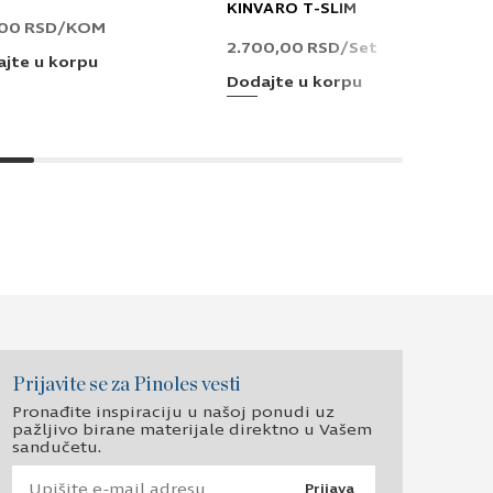
KINVARO T-SLIM
,00
RSD
/KOM
2.700,00
RSD
/Set
jte u korpu
Dodajte u korpu
Prijavite se za Pinoles vesti
Pronađite inspiraciju u našoj ponudi uz
pažljivo birane materijale direktno u Vašem
sandučetu.
Prijava