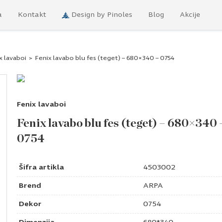
a
Kontakt
Design by Pinoles
Blog
Akcije
x lavaboi
>
Fenix lavabo blu fes (teget) – 680×340 – 0754
Fenix lavaboi
Fenix lavabo blu fes (teget) – 680×340 
0754
Šifra artikla
4503002
Brend
ARPA
Dekor
0754