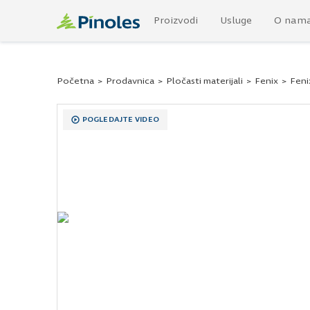
Proizvodi
Usluge
O nam
Početna
>
Prodavnica
>
Pločasti materijali
>
Fenix
>
Feni
POGLEDAJTE VIDEO