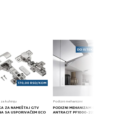
DO ISTEKA ZALIHA
170,00
RSD
/KOM
 za kuhinju
Podizni mehanizmi
KA ZA NAMEŠTAJ GTV
PODIZNI MEHANIZAM GRASS
NA SA USPORIVAČEM ECO
ANTRACIT PF1000-2250 T