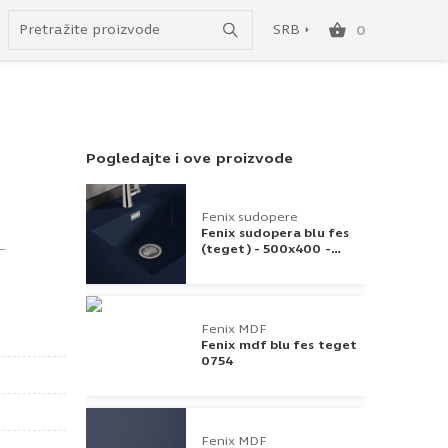
Uspešno ste dodali ovaj proizvod u vašu korpu.
do besplatne dostave!
SRB
0
SRB
ENG
Pogledajte i ove proizvode
Fenix sudopere
Fenix sudopera blu fes
–
(teget) - 500x400 -
0754
Fenix MDF
Fenix mdf blu fes teget
0754
Fenix MDF