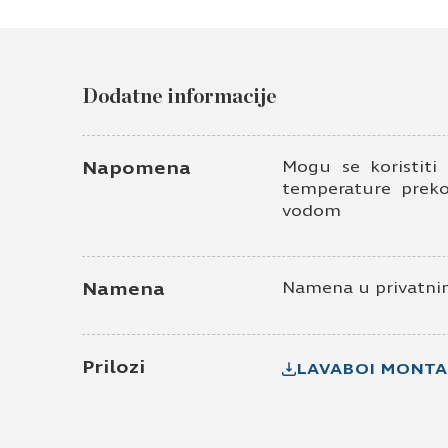
Dodatne informacije
Napomena
Mogu se koristiti
temperature preko
vodom
Namena
Namena u privatnim
Prilozi
LAVABOI MONTA