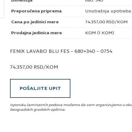
Dimenzija
680*340
Preporučena priprema
Unutrašnja upotreba
Cena po jedinici mere
74.357,00
RSD
/KOM
Prodajna jedinica mere
KOM (1 KOM)
FENIX LAVABO BLU FES – 680×340 – 0754
74.357,00
RSD
/KOM
POŠALJITE UPIT
Isporuku laminatnih podova možemo da vam organizujemo u okv
beogradskih gradskih opština.
Pošaljite upit za Fenix lavabo blu fes 