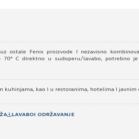
Ime i prezime
Kontakt e-pošta
K
 uz ostale Fenix proizvode I nezavisno kombinov
 70º C direktno u sudoperu/lavabo, potrebno je
 kuhinjama, kao I u restoranima, hotelima I javnim 
Prihvatam
Uslove korišćenja i Politiku pr
Prijavljujem se za vesti i obaveštenja put
Pošaljite UPIT
ŽA
LAVABOI ODRŽAVANJE