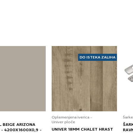
DO ISTEKA ZALIHA
Oplemenjena iverica -
Šarke
Univer ploče
L BEIGE ARIZONA
ŠAR
UNIVER 18MM CHALET HRAST
 - 4200X1600X0,9 -
RAV