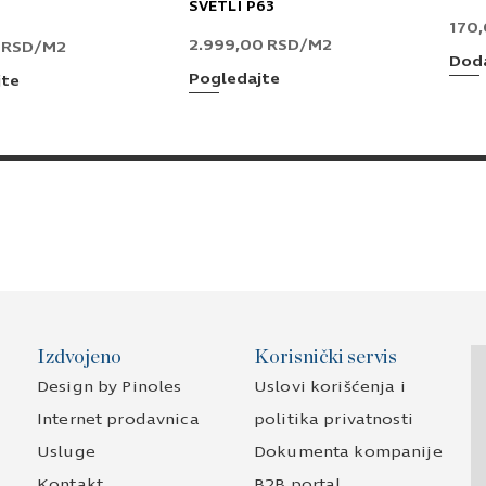
SVETLI P63
170
2.999,00
RSD
/M2
0
RSD
/M2
Doda
Pogledajte
jte
Izdvojeno
Korisnički servis
Design by Pinoles
Uslovi korišćenja i
Internet prodavnica
politika privatnosti
Usluge
Dokumenta kompanije
Kontakt
B2B portal