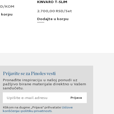
KINVARO T-SLIM
PRO SCALA
SD
/KOM
2.700,00
RSD
/Set
2.220,00
R
 korpu
Dodajte u korpu
Dodajte u 
Prijavite se za Pinoles vesti
Pronađite inspiraciju u našoj ponudi uz
pažljivo birane materijale direktno u Vašem
sandučetu.
Prijava
Klikom na dugme „Prijava“ prihvatate
Uslove
korišćenja i politiku privatnosti
.