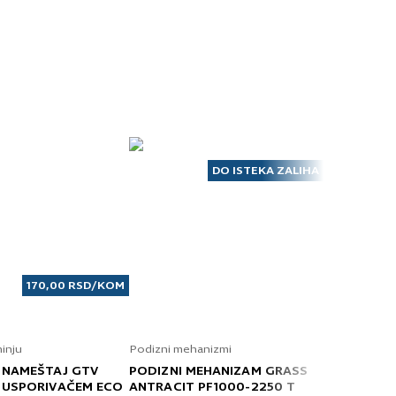
DO ISTEKA ZALIHA
170,00
RSD
/KOM
hinju
Podizni mehanizmi
Okovi za fioke
 NAMEŠTAJ GTV
PODIZNI MEHANIZAM GRASS
STRANICA 
 USPORIVAČEM ECO
ANTRACIT PF1000-2250 T
H/90 L-50