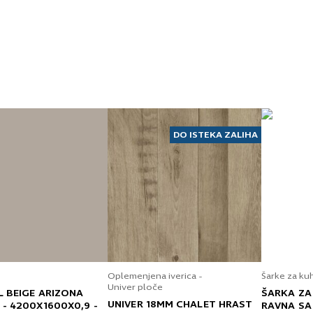
DO ISTEKA ZALIHA
Oplemenjena iverica -
Šarke za ku
Univer ploče
L BEIGE ARIZONA
ŠARKA ZA
UNIVER 18MM CHALET HRAST
 - 4200X1600X0,9 -
RAVNA SA