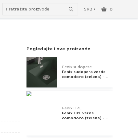
do besplatne dostave!
SRB
0
Pogledajte i ove proizvode
SRB
ENG
Fenix sudopere
Fenix sudopera verde
–
comodoro (zelena) -
500x400 - 0750
Fenix HPL
Fenix HPL verde
comodoro (zelena) -
3050x1300x0,9 - 0750