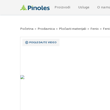
Proizvodi
Usluge
O nam
Početna
>
Prodavnica
>
Pločasti materijali
>
Fenix
>
Feni
POGLEDAJTE VIDEO