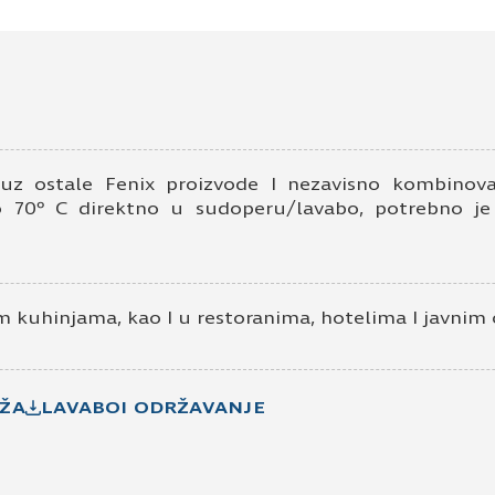
0750
Ime i prezime
Kontakt e-pošta
K
 uz ostale Fenix proizvode I nezavisno kombinov
 70º C direktno u sudoperu/lavabo, potrebno je
 kuhinjama, kao I u restoranima, hotelima I javnim 
Prihvatam
Uslove korišćenja i Politiku pr
Prijavljujem se za vesti i obaveštenja put
ŽA
LAVABOI ODRŽAVANJE
Pošaljite UPIT