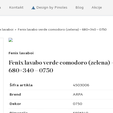
a
Kontakt
Design by Pinoles
Blog
Akcije
x lavaboi
>
Fenix lavabo verde comodoro (zelena) – 680×340 – 0750
Fenix lavaboi
Fenix lavabo verde comodoro (zelena) 
680×340 – 0750
Šifra artikla
4503006
Brend
ARPA
Dekor
0750