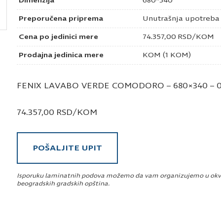
Dimenzija
680*340
Preporučena priprema
Unutrašnja upotreba
Cena po jedinici mere
74.357,00
RSD
/KOM
Prodajna jedinica mere
KOM (1 KOM)
FENIX LAVABO VERDE COMODORO – 680×340 – 
74.357,00
RSD
/KOM
POŠALJITE UPIT
Isporuku laminatnih podova možemo da vam organizujemo u okv
beogradskih gradskih opština.
Pošaljite upit za Fenix lavabo verde 