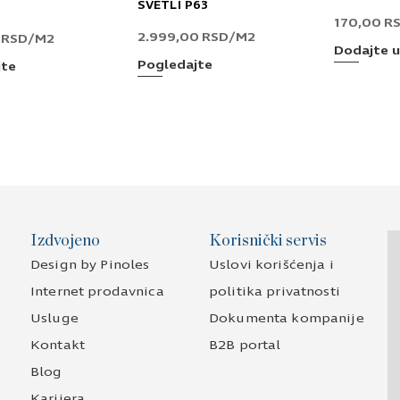
SVETLI P63
170,00
R
2.999,00
RSD
/M2
0
RSD
/M2
Dodajte u
Pogledajte
jte
Izdvojeno
Korisnički servis
Design by Pinoles
Uslovi korišćenja i
Internet prodavnica
politika privatnosti
Usluge
Dokumenta kompanije
Kontakt
B2B portal
Blog
Karijera