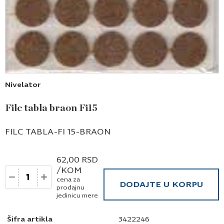
Nivelator
Filc tabla braon Fi15
FILC TABLA-FI 15-BRAON
62,00
RSD
/KOM
Količina
cena za
DODAJTE U KORPU
prodajnu
jedinicu mere
Šifra artikla
3422246