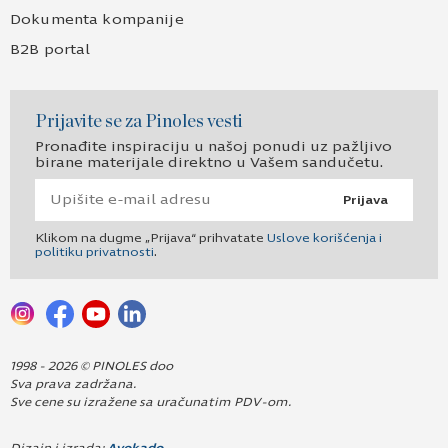
Dokumenta kompanije
B2B portal
Prijavite se za Pinoles vesti
Pronađite inspiraciju u našoj ponudi uz pažljivo
birane materijale direktno u Vašem sandučetu.
Prijava
Klikom na dugme „Prijava“ prihvatate
Uslove korišćenja i
politiku privatnosti
.
1998 - 2026 © PINOLES doo
Sva prava zadržana.
Sve cene su izražene sa uračunatim PDV-om.
Dizajn i izrada:
Avokado