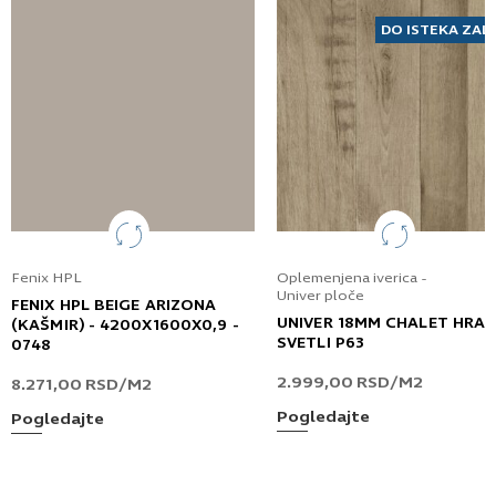
DO ISTEKA ZAL
Fenix HPL
Oplemenjena iverica -
Univer ploče
FENIX HPL BEIGE ARIZONA
UNIVER 18MM CHALET HRA
(KAŠMIR) - 4200X1600X0,9 -
SVETLI P63
0748
2.999,00
RSD
/M2
8.271,00
RSD
/M2
Pogledajte
Pogledajte