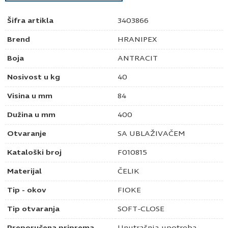
Šifra artikla
3403866
Brend
HRANIPEX
Boja
ANTRACIT
Nosivost u kg
40
Visina u mm
84
Dužina u mm
400
Otvaranje
SA UBLAŽIVAČEM
Kataloški broj
F010815
Materijal
ČELIK
Tip - okov
FIOKE
Tip otvaranja
SOFT-CLOSE
Preporučena priprema
Unutrašnja upotreba