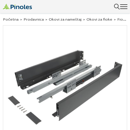
Početna
>
Prodavnica
>
Okovi za nameštaj
>
Okovi za fioke
>
Fioka Hranipex antracit H/84 L-400mm/40kg ND60-18mm