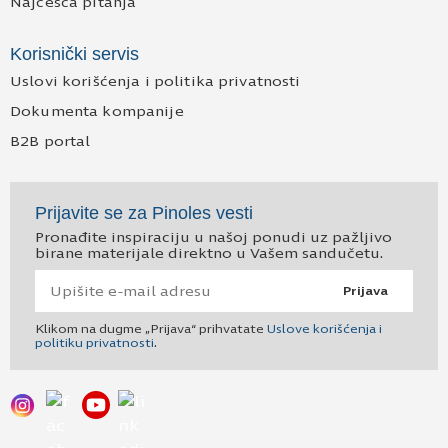
Najčešća pitanja
Korisnički servis
Uslovi korišćenja i politika privatnosti
Dokumenta kompanije
B2B portal
Prijavite se za Pinoles vesti
Pronađite inspiraciju u našoj ponudi uz pažljivo
birane materijale direktno u Vašem sandučetu.
Prijava
Klikom na dugme „Prijava“ prihvatate
Uslove korišćenja i
politiku privatnosti
.