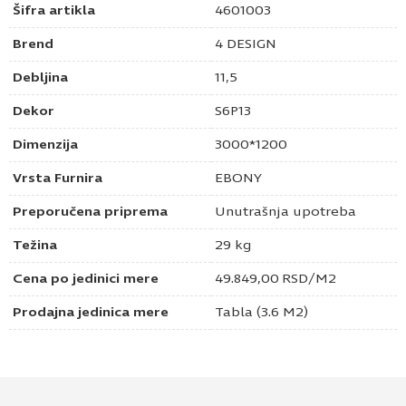
Šifra artikla
4601003
Brend
4 DESIGN
Debljina
11,5
Dekor
S6P13
Dimenzija
3000*1200
Vrsta Furnira
EBONY
Preporučena priprema
Unutrašnja upotreba
Težina
29 kg
Cena po jedinici mere
49.849,00
RSD
/M2
Prodajna jedinica mere
Tabla (3.6 M2)
Pošaljite upit za Flexy ploča techno furnir
ebony s6p13