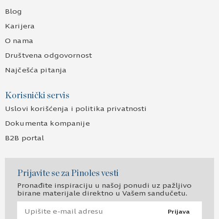
Blog
Karijera
O nama
Društvena odgovornost
Najčešća pitanja
Korisnički servis
Uslovi korišćenja i politika privatnosti
Dokumenta kompanije
B2B portal
Prijavite se za Pinoles vesti
Pronađite inspiraciju u našoj ponudi uz pažljivo
birane materijale direktno u Vašem sandučetu.
Prijava