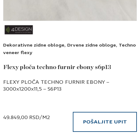
,
,
Dekorativne zidne obloge
Drvene zidne obloge
Techno
veneer flexy
Flexy ploča techno furnir ebony s6p13
FLEXY PLOČA TECHNO FURNIR EBONY –
3000x1200x11,5 – S6P13
49.849,00
RSD
/M2
POŠALJITE UPIT