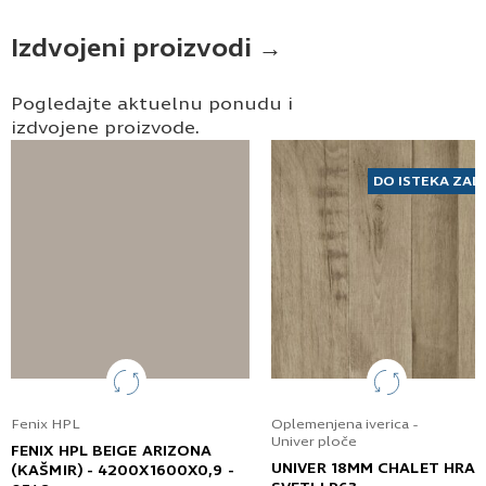
Pošaljite UPIT
Izdvojeni proizvodi →
Pogledajte aktuelnu ponudu i
izdvojene proizvode.
DO ISTEKA ZAL
Fenix HPL
Oplemenjena iverica -
Univer ploče
FENIX HPL BEIGE ARIZONA
UNIVER 18MM CHALET HRA
(KAŠMIR) - 4200X1600X0,9 -