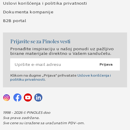
Uslovi korišćenja i politika privatnosti
Dokumenta kompanije
B2B portal
Prijavite se za Pinoles vesti
Pronađite inspiraciju u našoj ponudi uz pažljivo
birane materijale direktno u Vašem sandučetu.
Prijava
Klikom na dugme „Prijava“ prihvatate
Uslove korišćenja i
politiku privatnosti
.
1998 - 2026 © PINOLES doo
Sva prava zadržana.
Sve cene su izražene sa uračunatim PDV-om.