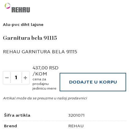
Alu-pvc diht lajsne
Garnitura bela 91115
REHAU GARNITURA BELA 91115
437,00
RSD
/KOM
Količina
cena za
DODAJTE U KORPU
prodajnu
jedinicu mere
Artikal može da se preuzme u našoj prodavnici
Šifra artikla
3201071
Brend
REHAU