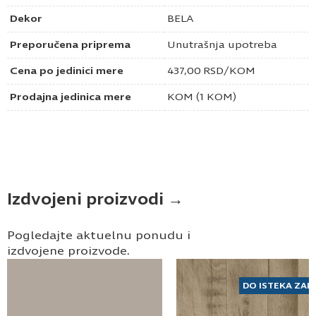
Dekor
BELA
Preporučena priprema
Unutrašnja upotreba
Cena po jedinici mere
437,00
RSD
/KOM
Prodajna jedinica mere
KOM (1 KOM)
Izdvojeni proizvodi →
Pogledajte aktuelnu ponudu i
izdvojene proizvode.
DO ISTEKA ZAL