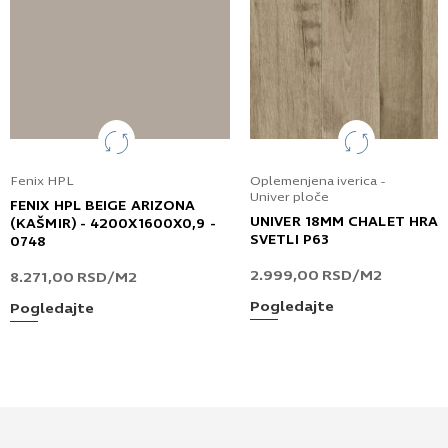
Fenix HPL
Oplemenjena iverica -
Univer ploče
FENIX HPL BEIGE ARIZONA
UNIVER 18MM CHALET HRA
(KAŠMIR) - 4200X1600X0,9 -
SVETLI P63
0748
2.999,00
RSD
/M2
8.271,00
RSD
/M2
Pogledajte
Pogledajte