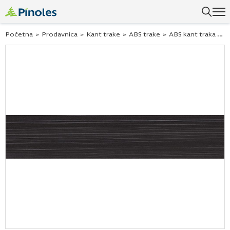
Uspešno ste dodali ovaj proizvod u vašu korpu.
Početna
>
Prodavnica
>
Kant trake
>
ABS trake
>
ABS kant traka graphitewood h1123 23×2