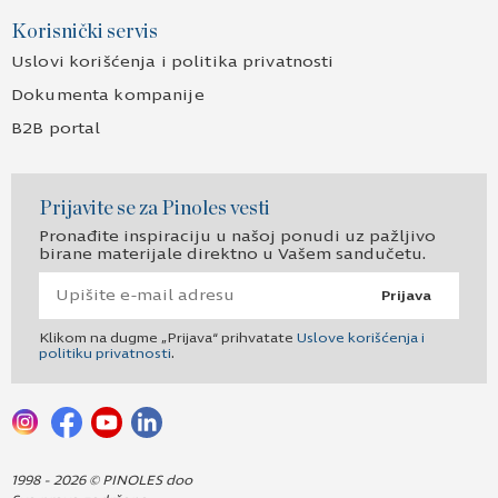
Korisnički servis
Uslovi korišćenja i politika privatnosti
Dokumenta kompanije
B2B portal
Prijavite se za Pinoles vesti
Pronađite inspiraciju u našoj ponudi uz pažljivo
birane materijale direktno u Vašem sandučetu.
Prijava
Klikom na dugme „Prijava“ prihvatate
Uslove korišćenja i
politiku privatnosti
.
1998 - 2026 © PINOLES doo