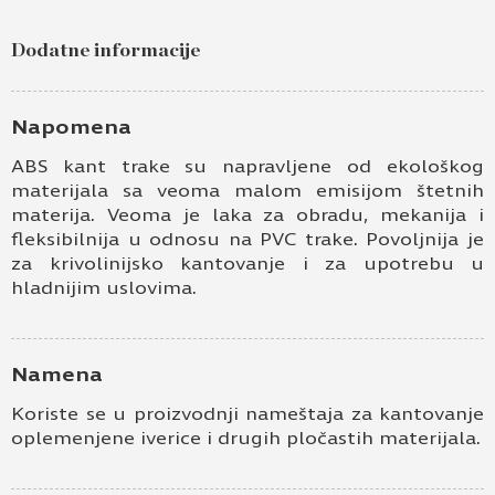
Dodatne informacije
Napomena
ABS kant trake su napravljene od ekološkog
materijala sa veoma malom emisijom štetnih
materija. Veoma je laka za obradu, mekanija i
fleksibilnija u odnosu na PVC trake. Povoljnija je
za krivolinijsko kantovanje i za upotrebu u
hladnijim uslovima.
Namena
Koriste se u proizvodnji nameštaja za kantovanje
oplemenjene iverice i drugih pločastih materijala.