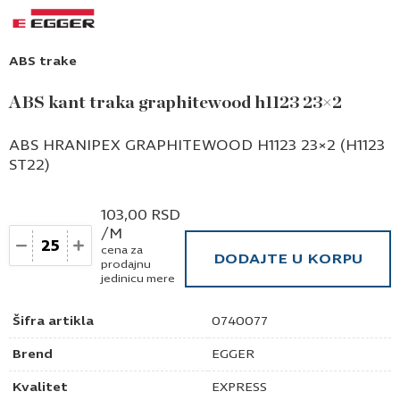
ABS trake
ABS kant traka graphitewood h1123 23×2
ABS HRANIPEX GRAPHITEWOOD H1123 23×2 (H1123
ST22)
103,00
RSD
/M
Količina
cena za
DODAJTE U KORPU
prodajnu
jedinicu mere
Šifra artikla
0740077
Brend
EGGER
Kvalitet
EXPRESS