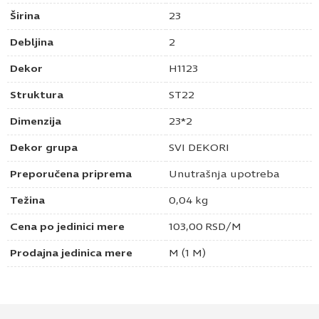
Širina
23
Debljina
2
Dekor
H1123
Struktura
ST22
Dimenzija
23*2
Dekor grupa
SVI DEKORI
Preporučena priprema
Unutrašnja upotreba
Težina
0,04 kg
Cena po jedinici mere
103,00
RSD
/M
Prodajna jedinica mere
M (1 M)