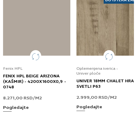
DO ISTEKA ZAL
Fenix HPL
Oplemenjena iverica -
Univer ploče
FENIX HPL BEIGE ARIZONA
UNIVER 18MM CHALET HRA
(KAŠMIR) - 4200X1600X0,9 -
SVETLI P63
0748
2.999,00
RSD
/M2
8.271,00
RSD
/M2
Pogledajte
Pogledajte