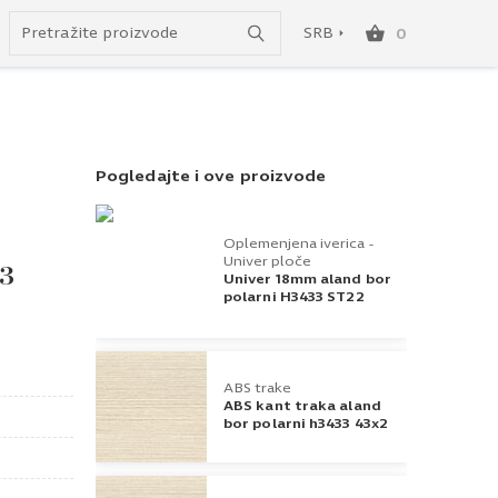
do besplatne dostave!
SRB
0
SRB
ENG
Pogledajte i ove proizvode
Oplemenjena iverica -
Univer ploče
33
Univer 18mm aland bor
polarni H3433 ST22
ABS trake
ABS kant traka aland
bor polarni h3433 43x2