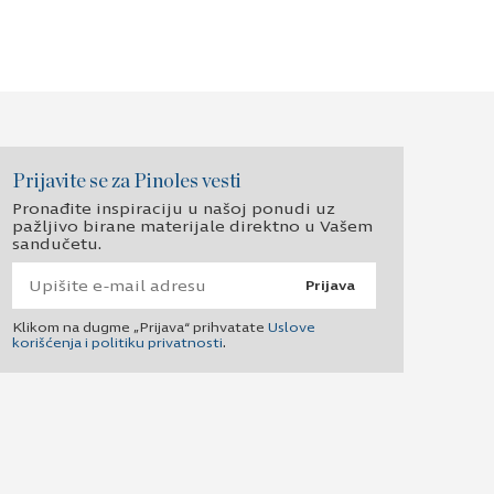
Prijavite se za Pinoles vesti
Pronađite inspiraciju u našoj ponudi uz
pažljivo birane materijale direktno u Vašem
sandučetu.
Prijava
Klikom na dugme „Prijava“ prihvatate
Uslove
korišćenja i politiku privatnosti
.