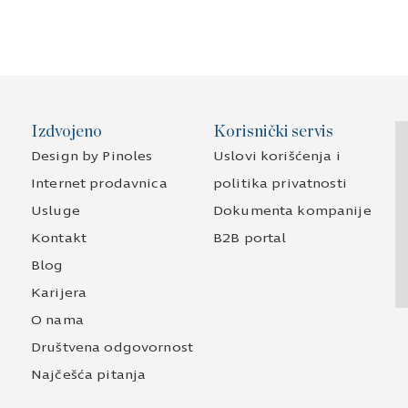
Izdvojeno
Korisnički servis
Design by Pinoles
Uslovi korišćenja i
Internet prodavnica
politika privatnosti
Usluge
Dokumenta kompanije
Kontakt
B2B portal
Blog
Karijera
O nama
Društvena odgovornost
Najčešća pitanja