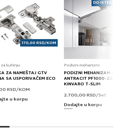
DO ISTEKA ZALIHA
170,00
RSD
/KOM
 za kuhinju
Podizni mehanizmi
KA ZA NAMEŠTAJ GTV
PODIZNI MEHANIZAM GRASS
NA SA USPORIVAČEM ECO
ANTRACIT PF1000-2250 T
KINVARO T-SLIM
,00
RSD
/KOM
2.700,00
RSD
/Set
jte u korpu
Dodajte u korpu