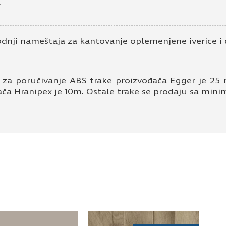
.
odnji nameštaja za kantovanje oplemenjene iverice i 
 za poručivanje ABS trake proizvođača Egger je 25 
ača Hranipex je 10m. Ostale trake se prodaju sa mi