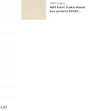
ABS trake
ABS kant traka aland
bor polarni h3433
23x0,4
433