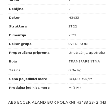
Širina
23
Debljina
2
Dekor
H3433
Struktura
ST22
Dimenzija
23*2
Dekor grupa
SVI DEKORI
Preporučena priprema
Unutrašnja upotreba
Boja
TRANSPARENTNA
Težina
0,04 kg
Cena po jedinici mere
103,00
RSD
/M
Prodajna jedinica mere
M (1 M)
ABS EGGER ALAND BOR POLARNI H3433 23×2 (H3