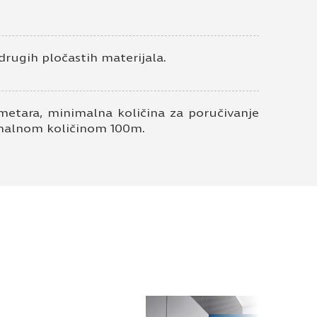
drugih pločastih materijala.
metara, minimalna količina za poručivanje
nimalnom količinom 100m.