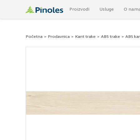
Proizvodi
Usluge
O nam
Početna
>
Prodavnica
>
Kant trake
>
ABS trake
>
ABS kan