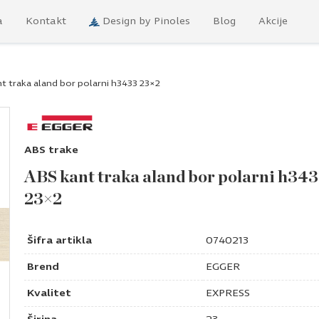
a
Kontakt
Design by Pinoles
Blog
Akcije
t traka aland bor polarni h3433 23×2
ABS trake
ABS kant traka aland bor polarni h34
23×2
Šifra artikla
0740213
Brend
EGGER
Kvalitet
EXPRESS