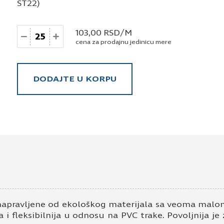
ST22)
Količina
103,00
RSD
/M
cena za prodajnu jedinicu mere
DODAJTE U KORPU
napravljene od ekološkog materijala sa veoma malom
 i fleksibilnija u odnosu na PVC trake. Povoljnija je