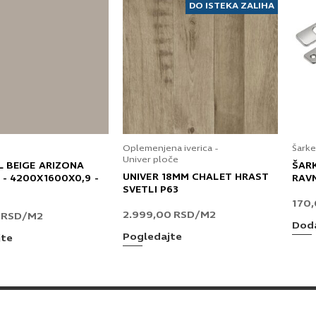
DO ISTEKA ZALIHA
Oplemenjena iverica -
Šarke
Univer ploče
L BEIGE ARIZONA
ŠAR
UNIVER 18MM CHALET HRAST
 - 4200X1600X0,9 -
RAV
SVETLI P63
170
2.999,00
RSD
/M2
0
RSD
/M2
Doda
Pogledajte
jte