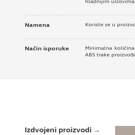
hladnijim uslovima
Namena
Koriste se u proizv
Način isporuke
Minimalna količina
ABS trake proizvođ
Izdvojeni proizvodi →