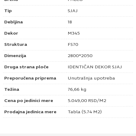
Tip
SJAJ
Debljina
18
Dekor
M345
Struktura
FS70
Dimenzija
2800*2050
Druga strana ploče
IDENTIČAN DEKOR SJAJ
Preporučena priprema
Unutrašnja upotreba
Težina
76,66 kg
Cena po jedinici mere
5.049,00
RSD
/M2
Prodajna jedinica mere
Tabla (5.74 M2)