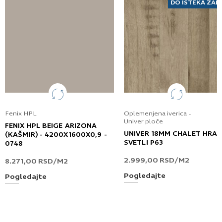
elektronske pošte.
DO ISTEKA ZAL
Pošaljite UPIT
Fenix HPL
Oplemenjena iverica -
Univer ploče
FENIX HPL BEIGE ARIZONA
UNIVER 18MM CHALET HRA
(KAŠMIR) - 4200X1600X0,9 -
SVETLI P63
0748
2.999,00
RSD
/M2
8.271,00
RSD
/M2
Pogledajte
Pogledajte