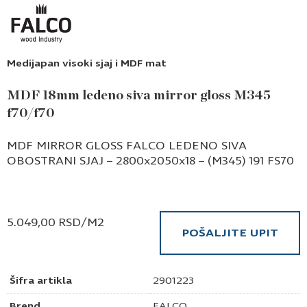
Medijapan visoki sjaj i MDF mat
MDF 18mm ledeno siva mirror gloss M345
f70/f70
MDF MIRROR GLOSS FALCO LEDENO SIVA
OBOSTRANI SJAJ – 2800x2050x18 – (M345) 191 FS70
5.049,00
RSD
/M2
POŠALJITE UPIT
Šifra artikla
2901223
Brend
FALCO