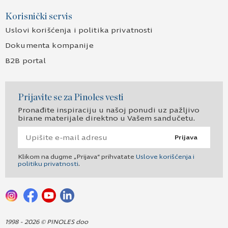
Korisnički servis
Uslovi korišćenja i politika privatnosti
Dokumenta kompanije
B2B portal
Prijavite se za Pinoles vesti
Pronađite inspiraciju u našoj ponudi uz pažljivo
birane materijale direktno u Vašem sandučetu.
Prijava
Klikom na dugme „Prijava“ prihvatate
Uslove korišćenja i
politiku privatnosti
.
1998 - 2026 © PINOLES doo