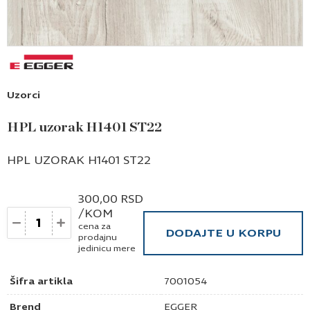
Uzorci
HPL uzorak H1401 ST22
HPL UZORAK H1401 ST22
300,00
RSD
/KOM
Količina
cena za
DODAJTE U KORPU
prodajnu
jedinicu mere
Šifra artikla
7001054
Brend
EGGER