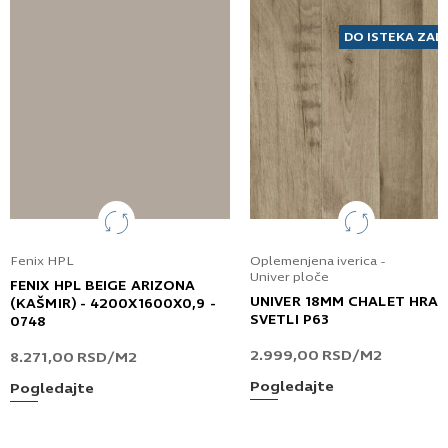
DO ISTEKA ZAL
Fenix HPL
Oplemenjena iverica -
Univer ploče
FENIX HPL BEIGE ARIZONA
UNIVER 18MM CHALET HRA
(KAŠMIR) - 4200X1600X0,9 -
SVETLI P63
0748
2.999,00
RSD
/M2
8.271,00
RSD
/M2
Pogledajte
Pogledajte