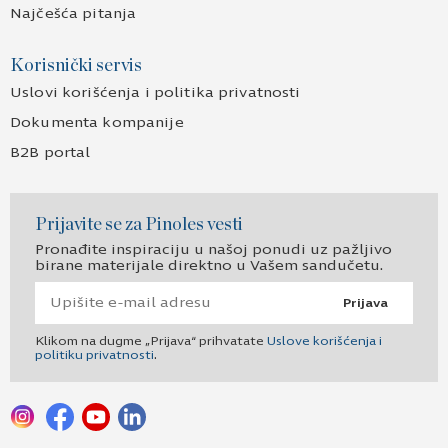
Najčešća pitanja
Korisnički servis
Uslovi korišćenja i politika privatnosti
Dokumenta kompanije
B2B portal
Prijavite se za Pinoles vesti
Pronađite inspiraciju u našoj ponudi uz pažljivo
birane materijale direktno u Vašem sandučetu.
Prijava
Klikom na dugme „Prijava“ prihvatate
Uslove korišćenja i
politiku privatnosti
.