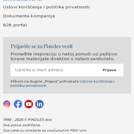
Uslovi korišćenja i politika privatnosti
Dokumenta kompanije
B2B portal
Prijavite se za Pinoles vesti
Pronađite inspiraciju u našoj ponudi uz pažljivo
birane materijale direktno u Vašem sandučetu.
Prijava
Klikom na dugme „Prijava“ prihvatate
Uslove korišćenja i
politiku privatnosti
.
1998 - 2026 © PINOLES doo
Sva prava zadržana.
Sve cene su izražene sa uračunatim PDV-om.