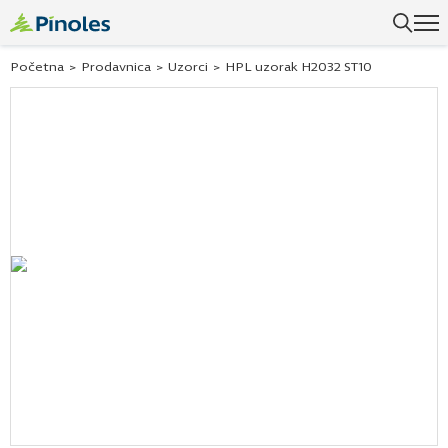
Početna
>
Prodavnica
>
Uzorci
>
HPL uzorak H2032 ST10