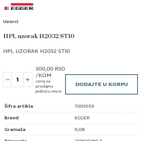
Uzorci
HPL uzorak H2032 ST10
HPL UZORAK H2032 ST10
300,00
RSD
/KOM
Količina
cena za
DODAJTE U KORPU
prodajnu
jedinicu mere
Šifra artikla
7001059
Brend
EGGER
Gramaža
0,08