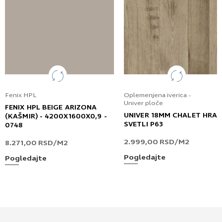
Fenix HPL
Oplemenjena iverica -
Univer ploče
FENIX HPL BEIGE ARIZONA
UNIVER 18MM CHALET HRA
(KAŠMIR) - 4200X1600X0,9 -
SVETLI P63
0748
2.999,00
RSD
/M2
8.271,00
RSD
/M2
Pogledajte
Pogledajte