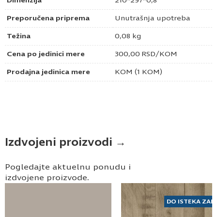
Dimenzija
210*297*0,8
Preporučena priprema
Unutrašnja upotreba
Težina
0,08 kg
Cena po jedinici mere
300,00
RSD
/KOM
Prodajna jedinica mere
KOM (1 KOM)
Izdvojeni proizvodi →
Pogledajte aktuelnu ponudu i
izdvojene proizvode.
DO ISTEKA ZAL