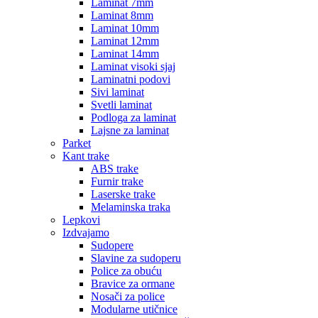
Laminat 7mm
Laminat 8mm
Laminat 10mm
Laminat 12mm
Laminat 14mm
Laminat visoki sjaj
Laminatni podovi
Sivi laminat
Svetli laminat
Podloga za laminat
Lajsne za laminat
Parket
Kant trake
ABS trake
Furnir trake
Laserske trake
Melaminska traka
Lepkovi
Izdvajamo
Sudopere
Slavine za sudoperu
Police za obuću
Bravice za ormane
Nosači za police
Modularne utičnice