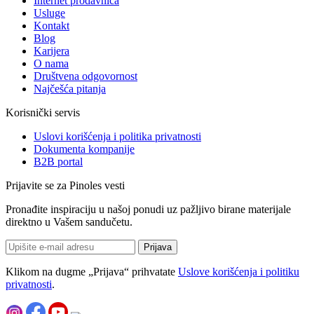
Internet prodavnica
Usluge
Kontakt
Blog
Karijera
O nama
Društvena odgovornost
Najčešća pitanja
Korisnički servis
Uslovi korišćenja i politika privatnosti
Dokumenta kompanije
B2B portal
Prijavite se za Pinoles vesti
Pronađite inspiraciju u našoj ponudi uz pažljivo birane materijale
direktno u Vašem sandučetu.
Prijava
Klikom na dugme „Prijava“ prihvatate
Uslove korišćenja i politiku
privatnosti
.