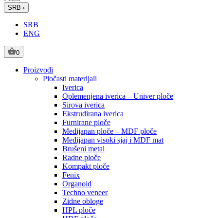
SRB
SRB
ENG
0
Proizvodi
Pločasti materijali
Iverica
Oplemenjena iverica – Univer ploče
Sirova iverica
Ekstrudirana iverica
Furnirane ploče
Medijapan ploče – MDF ploče
Medijapan visoki sjaj i MDF mat
Brušeni metal
Radne ploče
Kompakt ploče
Fenix
Organoid
Techno veneer
Zidne obloge
HPL ploče