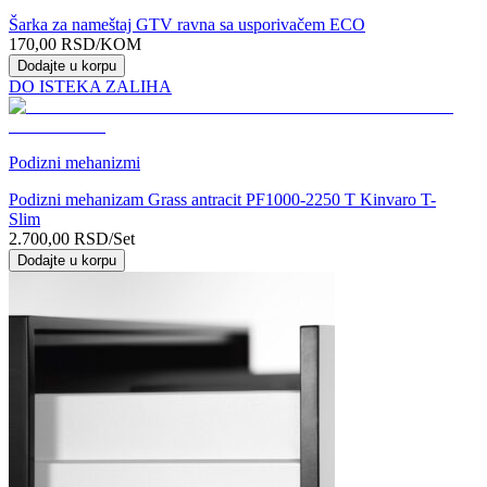
Šarka za nameštaj GTV ravna sa usporivačem ECO
170,00
RSD
/KOM
Dodajte u korpu
DO ISTEKA ZALIHA
Podizni mehanizmi
Podizni mehanizam Grass antracit PF1000-2250 T Kinvaro T-
Slim
2.700,00
RSD
/Set
Dodajte u korpu