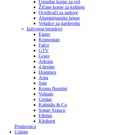
Ugradne korpe za veš
Žičane korpe za kuhinju
Oceđivači za sudove
Aluminijumske lajsne
Vešalice za garderobu
Izdvojeni brendovi
Egger
Kronospan
Falco
GTV
Grass
Arkopa
4 design
Hranipex
Arpa
Sige
Krono flooring
Volpato
Gentas
Kaltsidis & Co
Sonae Arauco
Elletipi
Kleiberit
Prodavnica
Usluge