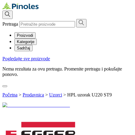
Pretraga
Proizvodi
Kategorije
Sadržaj
Pogledajte sve proizvode
Nema rezultata za ovu pretragu. Promenite pretragu i pokušajte
ponovo.
Početna
>
Prodavnica
>
Uzorci
>
HPL uzorak U220 ST9