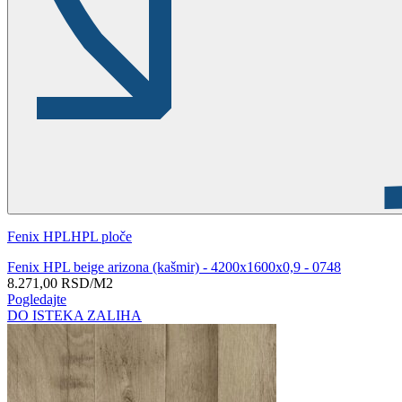
Fenix HPL
HPL ploče
Fenix HPL beige arizona (kašmir) - 4200x1600x0,9 - 0748
8.271,00
RSD
/M2
Pogledajte
DO ISTEKA ZALIHA