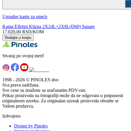
Ugradne kante za smeće
Kanta Elletipi Klizna 2X24L+2X8L(D60) Square
17.020,00
RSD
/KOM
Dodajte u korpu
Stvaraj po svojoj meri!
1998 - 2026 © PINOLES doo
Sva prava zadržana.
Sve cene su izražene sa uračunatim PDV-om.
Prikaz proizvoda na fotografiji može da ne odgovara u potpunosti
originalnom uzorku. Za originalan uzorak proizvoda obratite se
Vašem prodavcu.
Izdvojeno
Design by Pinoles