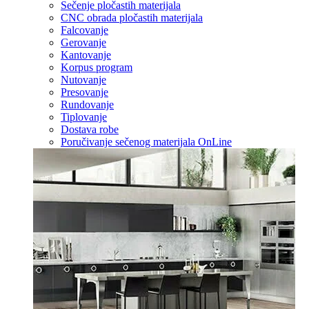
Sečenje pločastih materijala
CNC obrada pločastih materijala
Falcovanje
Gerovanje
Kantovanje
Korpus program
Nutovanje
Presovanje
Rundovanje
Tiplovanje
Dostava robe
Poručivanje sečenog materijala OnLine