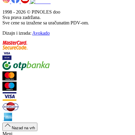
1998 - 2026 © PINOLES doo
Sva prava zadržana.
Sve cene su izražene sa uračunatim PDV-om.
Dizajn i izrada:
Avokado
Nazad na vrh
Meni