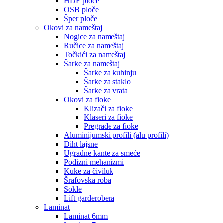
HDF ploče
OSB ploče
Šper ploče
Okovi za nameštaj
Nogice za nameštaj
Ručice za nameštaj
Točkići za nameštaj
Šarke za nameštaj
Šarke za kuhinju
Šarke za staklo
Šarke za vrata
Okovi za fioke
Klizači za fioke
Klaseri za fioke
Pregrade za fioke
Aluminijumski profili (alu profili)
Diht lajsne
Ugradne kante za smeće
Podizni mehanizmi
Kuke za čiviluk
Šrafovska roba
Sokle
Lift garderobera
Laminat
Laminat 6mm