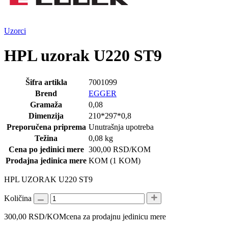
Uzorci
HPL uzorak U220 ST9
Šifra artikla
7001099
Brend
EGGER
Gramaža
0,08
Dimenzija
210*297*0,8
Preporučena priprema
Unutrašnja upotreba
Težina
0,08 kg
Cena po jedinici mere
300,00
RSD
/KOM
Prodajna jedinica mere
KOM (1 KOM)
HPL UZORAK U220 ST9
Količina
300,00
RSD
/KOM
cena za prodajnu jedinicu mere