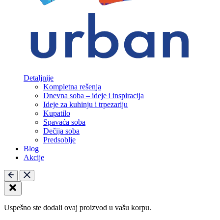
Detaljnije
Kompletna rešenja
Dnevna soba – ideje i inspiracija
Ideje za kuhinju i trpezariju
Kupatilo
Spavaća soba
Dečija soba
Predsoblje
Blog
Akcije
Uspešno ste dodali ovaj proizvod u vašu korpu.