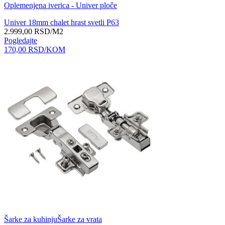
Oplemenjena iverica - Univer ploče
Univer 18mm chalet hrast svetli P63
2.999,00
RSD
/M2
Pogledajte
170,00
RSD
/KOM
Šarke za kuhinju
Šarke za vrata