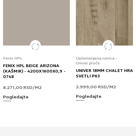
Fenix HPL
Oplemenjena iverica -
Univer ploče
FENIX HPL BEIGE ARIZONA
UNIVER 18MM CHALET HRA
(KAŠMIR) - 4200X1600X0,9 -
SVETLI P63
0748
2.999,00
RSD
/M2
8.271,00
RSD
/M2
Pogledajte
Pogledajte