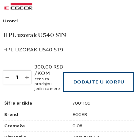
Uzorci
HPL uzorak U540 ST9
HPL UZORAK U540 ST9
300,00
RSD
/KOM
Količina
cena za
DODAJTE U KORPU
prodajnu
jedinicu mere
Šifra artikla
7001109
Brend
EGGER
Gramaža
0,08