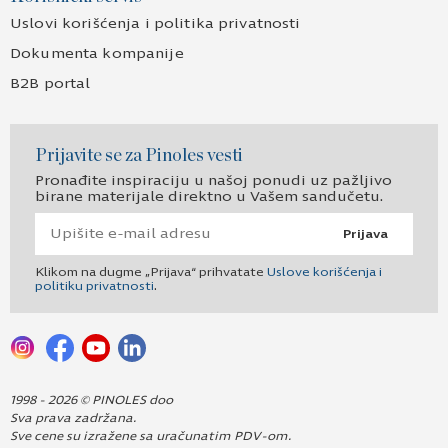
Uslovi korišćenja i politika privatnosti
Dokumenta kompanije
B2B portal
Prijavite se za Pinoles vesti
Pronađite inspiraciju u našoj ponudi uz pažljivo
birane materijale direktno u Vašem sandučetu.
Prijava
Klikom na dugme „Prijava“ prihvatate
Uslove korišćenja i
politiku privatnosti
.
1998 - 2026 © PINOLES doo
Sva prava zadržana.
Sve cene su izražene sa uračunatim PDV-om.