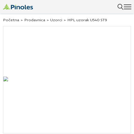
Početna
>
Prodavnica
>
Uzorci
>
HPL uzorak U540 ST9