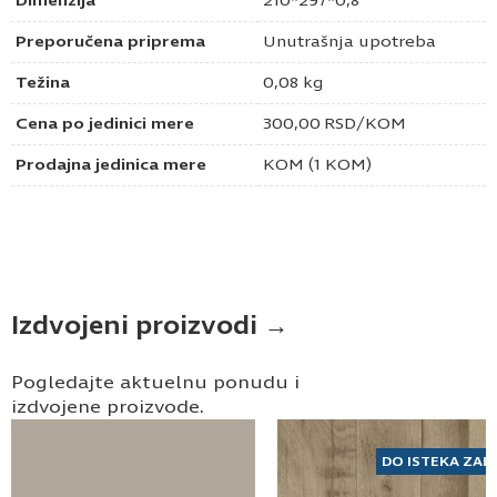
Dimenzija
210*297*0,8
Preporučena priprema
Unutrašnja upotreba
Težina
0,08 kg
Cena po jedinici mere
300,00
RSD
/KOM
Prodajna jedinica mere
KOM (1 KOM)
Izdvojeni proizvodi →
Pogledajte aktuelnu ponudu i
izdvojene proizvode.
DO ISTEKA ZAL