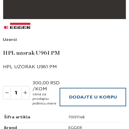
Uzorci
HPL uzorak U961 PM
HPL UZORAK U961 PM
300,00
RSD
/KOM
Količina
cena za
DODAJTE U KORPU
prodajnu
jedinicu mere
Šifra artikla
7001148
Brend
EGGER