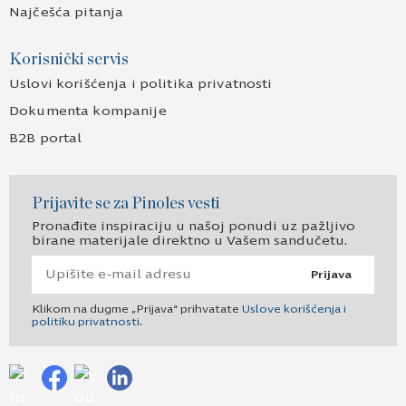
Najčešća pitanja
Korisnički servis
Uslovi korišćenja i politika privatnosti
Dokumenta kompanije
B2B portal
Prijavite se za Pinoles vesti
Pronađite inspiraciju u našoj ponudi uz pažljivo
birane materijale direktno u Vašem sandučetu.
Prijava
Klikom na dugme „Prijava“ prihvatate
Uslove korišćenja i
politiku privatnosti
.