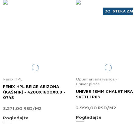
DO ISTEKA ZAL
Fenix HPL
Oplemenjena iverica -
Univer ploče
FENIX HPL BEIGE ARIZONA
UNIVER 18MM CHALET HRA
(KAŠMIR) - 4200X1600X0,9 -
SVETLI P63
0748
2.999,00
RSD
/M2
8.271,00
RSD
/M2
Pogledajte
Pogledajte