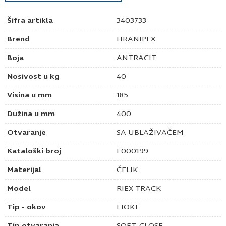
Šifra artikla
3403733
Brend
HRANIPEX
Boja
ANTRACIT
Nosivost u kg
40
Visina u mm
185
Dužina u mm
400
Otvaranje
SA UBLAŽIVAČEM
Kataloški broj
F000199
Materijal
ČELIK
Model
RIEX TRACK
Tip - okov
FIOKE
Tip otvaranja
SOFT-CLOSE