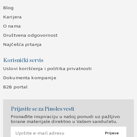
Blog
Karijera
O nama
Društvena odgovornost
Najčešća pitanja
Korisnički servis
Uslovi korišćenja i politika privatnosti
Dokumenta kompanije
B2B portal
Prijavite se za Pinoles vesti
Pronađite inspiraciju u našoj ponudi uz pažljivo
birane materijale direktno u Vašem sandučetu.
Prijava