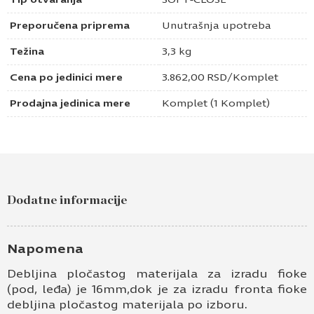
Preporučena priprema
Unutrašnja upotreba
Težina
3,3 kg
Cena po jedinici mere
3.862,00
RSD
/Komplet
Prodajna jedinica mere
Komplet (1 Komplet)
Dodatne informacije
Napomena
Debljina pločastog materijala za izradu fioke
(pod, leđa) je 16mm,dok je za izradu fronta fioke
debljina pločastog materijala po izboru.