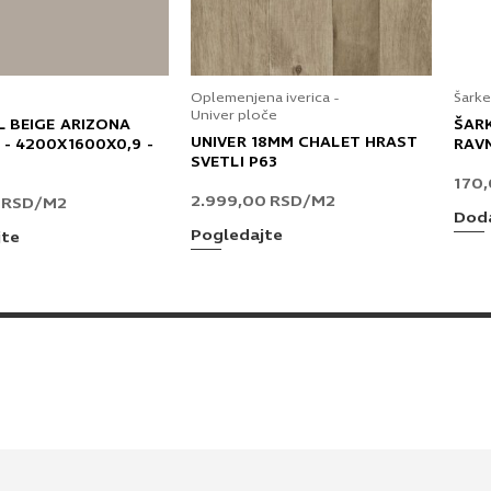
Oplemenjena iverica -
Šarke
Univer ploče
L BEIGE ARIZONA
ŠAR
UNIVER 18MM CHALET HRAST
 - 4200X1600X0,9 -
RAV
SVETLI P63
170
2.999,00
RSD
/M2
0
RSD
/M2
Doda
Pogledajte
jte