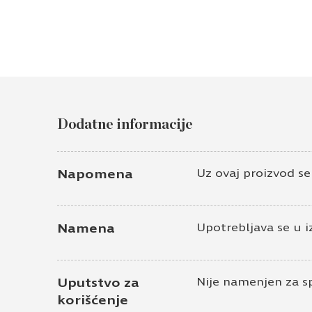
Dodatne informacije
Napomena
Uz ovaj proizvod s
Namena
Upotrebljava se u i
Uputstvo za
Nije namenjen za s
korišćenje