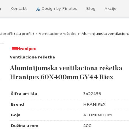
a
Kontakt
Design by Pinoles
Blog
Akcije
 profili (alu profili)
>
Ventilacione rešetke
>
Aluminijumska ventilacio
Ventilacione rešetke
Aluminijumska ventilaciona rešetka
Hranipex 60X400mm GV44 Riex
Šifra artikla
3422456
Brend
HRANIPEX
Boja
ALUMINIJUM
Dužina u mm
400