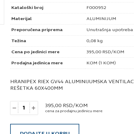
Kataloški broj
F000952
Materijal
ALUMINIJUM
Preporučena priprema
Unutrašnja upotreba
Težina
0,08 kg
Cena po jedinici mere
395,00
RSD
/KOM
Prodajna jedinica mere
KOM (1 KOM)
HRANIPEX RIEX GV44 ALUMINIJUMSKA VENTILA
REŠETKA 60X400MM
Količina
395,00
RSD
/KOM
cena za prodajnu jedinicu mere
DODAJTE U KORPU