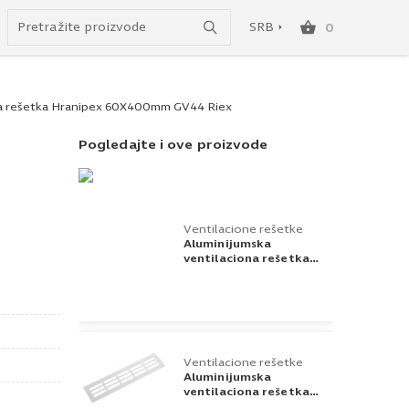
do besplatne dostave!
SRB
0
SRB
na rešetka Hranipex 60X400mm GV44 Riex
ENG
Pogledajte i ove proizvode
Ventilacione rešetke
Aluminijumska
ventilaciona rešetka
Hranipex 60X500mm
GV44 Riex
Ventilacione rešetke
Aluminijumska
ventilaciona rešetka
Hranipex 60X250mm