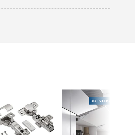
Ventilacione rešetke
Aluminijumska
ventilaciona rešetka S-
120mm
DO ISTEKA ZALIHA