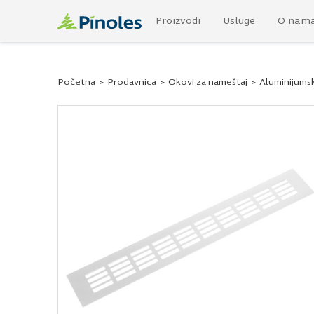
Proizvodi
Usluge
O nam
Početna
>
Prodavnica
>
Okovi za nameštaj
>
Aluminijumski