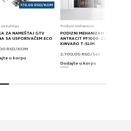
170,00
RSD
/KOM
 za kuhinju
Podizni mehanizmi
KA ZA NAMEŠTAJ GTV
PODIZNI MEHANIZAM GRASS
NA SA USPORIVAČEM ECO
ANTRACIT PF1000-2250 T
KINVARO T-SLIM
,00
RSD
/KOM
2.700,00
RSD
/Set
jte u korpu
Dodajte u korpu