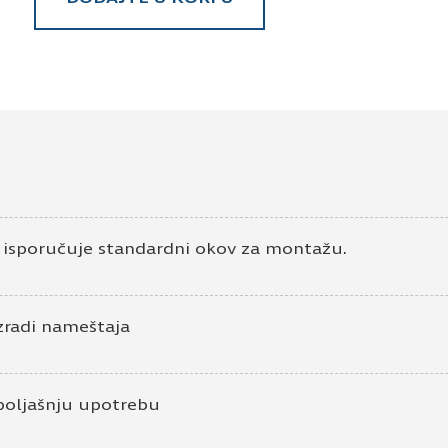
e isporučuje standardni okov za montažu.
zradi nameštaja
poljašnju upotrebu