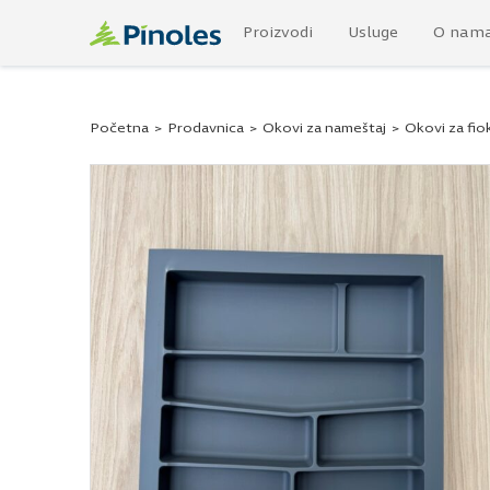
Proizvodi
Usluge
O nam
Početna
>
Prodavnica
>
Okovi za nameštaj
>
Okovi za fio