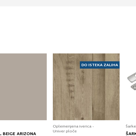
DO ISTEKA ZALIHA
Oplemenjena iverica -
Šarke
Univer ploče
L BEIGE ARIZONA
ŠAR