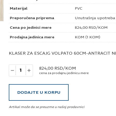
Materijal
PVC
Preporučena priprema
Unutrašnja upotreba
Cena po jedinici mere
824,00
RSD
/KOM
Prodajna jedinica mere
KOM (1 KOM)
KLASER ZA ESCAJG VOLPATO 60CM-ANTRACIT 
Količina
824,00
RSD
/KOM
cena za prodajnu jedinicu mere
DODAJTE U KORPU
Artikal može da se preuzme u našoj prodavnici