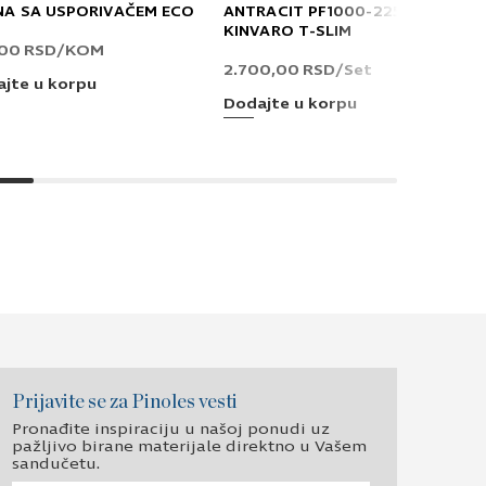
NA SA USPORIVAČEM ECO
ANTRACIT PF1000-2250 T
KINVARO T-SLIM
,00
RSD
/KOM
2.700,00
RSD
/Set
jte u korpu
Dodajte u korpu
Prijavite se za Pinoles vesti
Pronađite inspiraciju u našoj ponudi uz
pažljivo birane materijale direktno u Vašem
sandučetu.