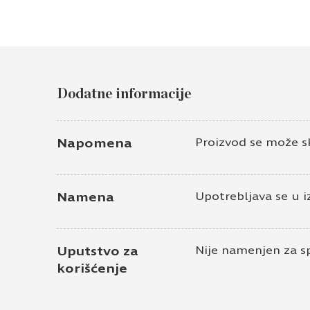
Dodatne informacije
Napomena
Proizvod se može skr
Namena
Upotrebljava se u i
Uputstvo za
Nije namenjen za s
korišćenje