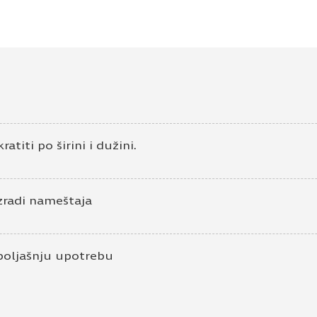
atiti po širini i dužini.
zradi nameštaja
poljašnju upotrebu