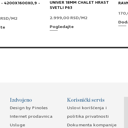
UNIVER 18MM CHALET HRAST
 - 4200X1600X0,9 -
RAV
SVETLI P63
170
2.999,00
RSD
/M2
0
RSD
/M2
Doda
Pogledajte
jte
Izdvojeno
Korisnički servis
Design by Pinoles
Uslovi korišćenja i
Internet prodavnica
politika privatnosti
Usluge
Dokumenta kompanije