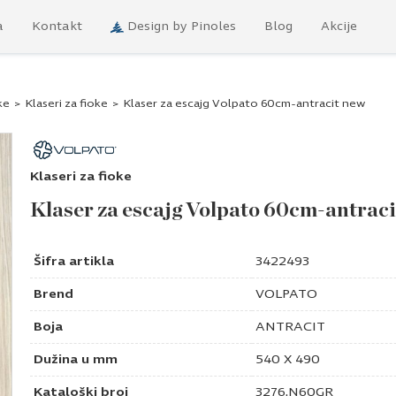
a
Kontakt
Design by Pinoles
Blog
Akcije
ke
>
Klaseri za fioke
>
Klaser za escajg Volpato 60cm-antracit new
Klaseri za fioke
Klaser za escajg Volpato 60cm-antrac
Šifra artikla
3422493
Brend
VOLPATO
Boja
ANTRACIT
Dužina u mm
540 X 490
Kataloški broj
3276.N60GR