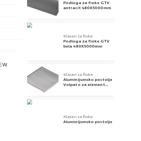
Podloga za fioke GTV
antracit 480X5000mm
Klaseri za fioke
Podloga za fioke GTV
bela 480X5000mm
NEW
Klaseri za fioke
Aluminijumsko postolje
Volpato za element
80cm
Klaseri za fioke
Aluminijumsko postolje
Volpato za element
60cm