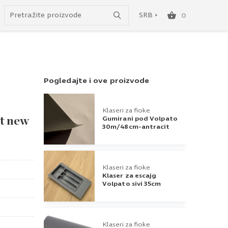
Uspešno ste dodali ovaj proizvod u vašu korpu.
do besplatne dostave!
SRB
0
SRB
ENG
Pogledajte i ove proizvode
Klaseri za fioke
Gumirani pod Volpato
it new
30m/48cm-antracit
Klaseri za fioke
Klaser za escajg
Volpato sivi 35cm
Klaseri za fioke