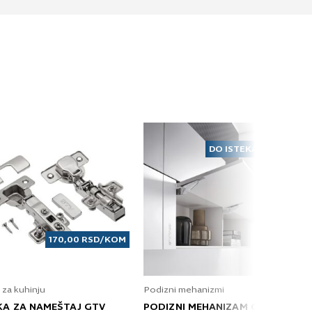
DO ISTEKA ZALIHA
170,00
RSD
/KOM
 za kuhinju
Podizni mehanizmi
KA ZA NAMEŠTAJ GTV
PODIZNI MEHANIZAM GRASS