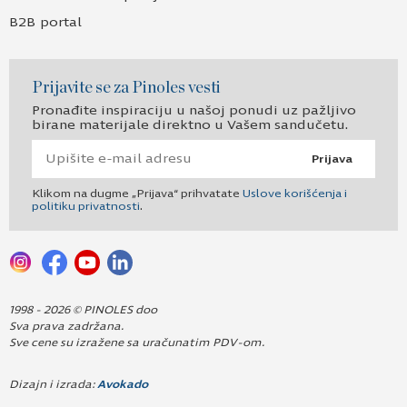
B2B portal
Prijavite se za Pinoles vesti
Pronađite inspiraciju u našoj ponudi uz pažljivo
birane materijale direktno u Vašem sandučetu.
Prijava
Klikom na dugme „Prijava“ prihvatate
Uslove korišćenja i
politiku privatnosti
.
1998 - 2026 © PINOLES doo
Sva prava zadržana.
Sve cene su izražene sa uračunatim PDV-om.
Dizajn i izrada:
Avokado