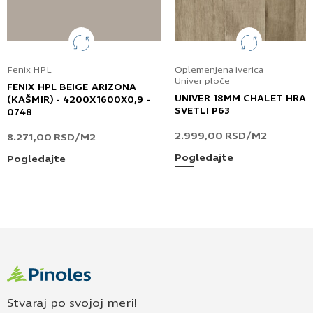
Fenix HPL
Oplemenjena iverica -
Univer ploče
FENIX HPL BEIGE ARIZONA
UNIVER 18MM CHALET HRA
(KAŠMIR) - 4200X1600X0,9 -
SVETLI P63
0748
2.999,00
RSD
/M2
8.271,00
RSD
/M2
Pogledajte
Pogledajte
Stvaraj po svojoj meri!