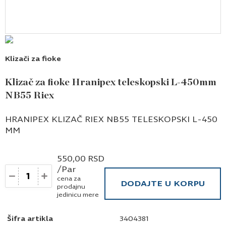
Klizači za fioke
Klizač za fioke Hranipex teleskopski L-450mm
NB55 Riex
HRANIPEX KLIZAČ RIEX NB55 TELESKOPSKI L-450
MM
550,00
RSD
/Par
Količina
cena za
DODAJTE U KORPU
prodajnu
jedinicu mere
Šifra artikla
3404381