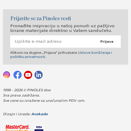
Prijavite se za Pinoles vesti
Pronađite inspiraciju u našoj ponudi uz pažljivo
birane materijale direktno u Vašem sandučetu.
Prijava
Klikom na dugme „Prijava“ prihvatate
Uslove korišćenja i
politiku privatnosti
.
1998 - 2026 © PINOLES doo
Sva prava zadržana.
Sve cene su izražene sa uračunatim PDV-om.
Dizajn i izrada:
Avokado