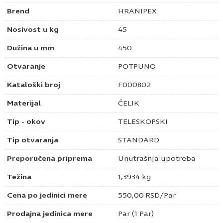
Brend
HRANIPEX
Nosivost u kg
45
Dužina u mm
450
Otvaranje
POTPUNO
Kataloški broj
F000802
Materijal
ČELIK
Tip - okov
TELESKOPSKI
Tip otvaranja
STANDARD
Preporučena priprema
Unutrašnja upotreba
Težina
1,3934 kg
Cena po jedinici mere
550,00
RSD
/Par
Prodajna jedinica mere
Par (1 Par)