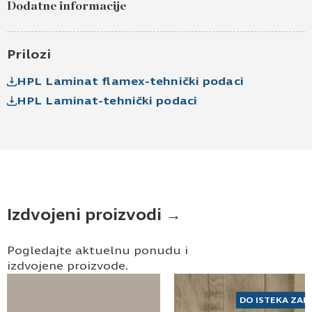
Dodatne informacije
Ime i prezime
Kontakt e-pošta
Prilozi
HPL Laminat flamex-tehnički podaci
Kontakt telefon
HPL Laminat-tehnički podaci
Izdvojeni proizvodi →
Prihvatam
Uslove korišćenja i Politiku
privatnosti
*
Pogledajte aktuelnu ponudu i
izdvojene proizvode.
Prijavljujem se za vesti i obaveštenja putem
elektronske pošte.
DO ISTEKA ZAL
Pošaljite UPIT