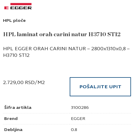
HPL ploče
HPL laminat orah carini natur H3710 ST12
HPL EGGER ORAH CARINI NATUR – 2800x1310x0,8 –
H3710 ST12
2.729,00
RSD
/M2
POŠALJITE UPIT
Šifra artikla
3100286
Brend
EGGER
Debljina
0.8