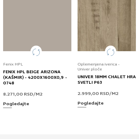
Fenix HPL
Oplemenjena iverica -
Univer ploče
FENIX HPL BEIGE ARIZONA
UNIVER 18MM CHALET HRA
(KAŠMIR) - 4200X1600X0,9 -
SVETLI P63
0748
2.999,00
RSD
/M2
8.271,00
RSD
/M2
Pogledajte
Pogledajte