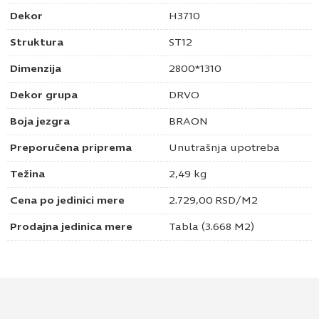
Dekor
H3710
Struktura
ST12
Dimenzija
2800*1310
Dekor grupa
DRVO
Boja jezgra
BRAON
Preporučena priprema
Unutrašnja upotreba
Težina
2,49 kg
Cena po jedinici mere
2.729,00
RSD
/M2
Prodajna jedinica mere
Tabla (3.668 M2)
Pošaljite upit za HPL laminat orah carini
natur H3710 ST12