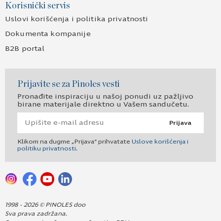
Korisnički servis
Uslovi korišćenja i politika privatnosti
Dokumenta kompanije
B2B portal
Prijavite se za Pinoles vesti
Pronađite inspiraciju u našoj ponudi uz pažljivo
birane materijale direktno u Vašem sandučetu.
Prijava
Klikom na dugme „Prijava“ prihvatate
Uslove korišćenja i
politiku privatnosti
.
1998 - 2026 © PINOLES doo
Sva prava zadržana.