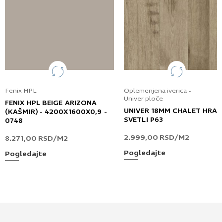
Fenix HPL
Oplemenjena iverica -
Univer ploče
FENIX HPL BEIGE ARIZONA
UNIVER 18MM CHALET HRA
(KAŠMIR) - 4200X1600X0,9 -
SVETLI P63
0748
2.999,00
RSD
/M2
8.271,00
RSD
/M2
Pogledajte
Pogledajte