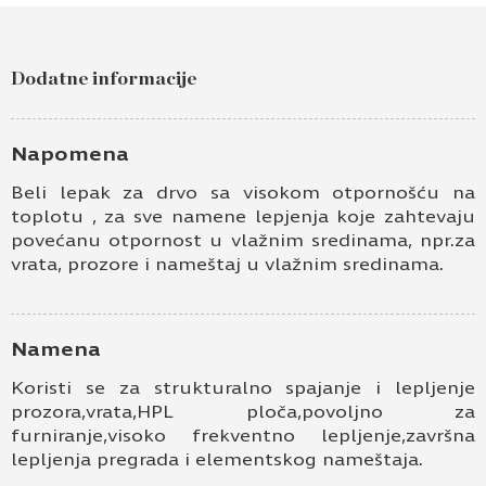
Dodatne informacije
Napomena
Beli lepak za drvo sa visokom otpornošću na
toplotu , za sve namene lepjenja koje zahtevaju
povećanu otpornost u vlažnim sredinama, npr.za
vrata, prozore i nameštaj u vlažnim sredinama.
Namena
Koristi se za strukturalno spajanje i lepljenje
prozora,vrata,HPL ploča,povoljno za
furniranje,visoko frekventno lepljenje,završna
lepljenja pregrada i elementskog nameštaja.