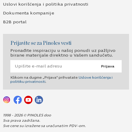
Uslovi korišćenja i politika privatnosti
Dokumenta kompanije
B2B portal
Prijavite se za Pinoles vesti
Pronađite inspiraciju u našoj ponudi uz pažljivo
birane materijale direktno u Vašem sandučetu.
Prijava
Klikom na dugme „Prijava“ prihvatate
Uslove korišćenja i
politiku privatnosti
.
1998 - 2026 © PINOLES doo
Sva prava zadržana.
Sve cene su izražene sa uračunatim PDV-om.