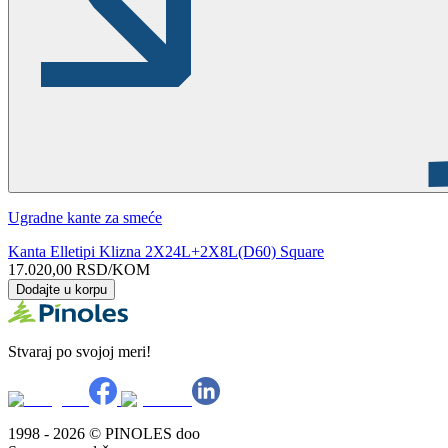
Ugradne kante za smeće
Kanta Elletipi Klizna 2X24L+2X8L(D60) Square
17.020,00
RSD
/KOM
Dodajte u korpu
Stvaraj po svojoj meri!
1998 - 2026 © PINOLES doo