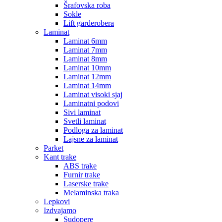
Šrafovska roba
Sokle
Lift garderobera
Laminat
Laminat 6mm
Laminat 7mm
Laminat 8mm
Laminat 10mm
Laminat 12mm
Laminat 14mm
Laminat visoki sjaj
Laminatni podovi
Sivi laminat
Svetli laminat
Podloga za laminat
Lajsne za laminat
Parket
Kant trake
ABS trake
Furnir trake
Laserske trake
Melaminska traka
Lepkovi
Izdvajamo
Sudopere