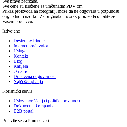
Sva prava zadržana.
Sve cene su izražene sa uračunatim PDV-om.
Prikaz proizvoda na fotografiji može da ne odgovara u potpunosti
originalnom uzorku. Za originalan uzorak proizvoda obratite se
Vašem prodavcu.
Izdvojeno
Design by Pinoles
Internet prodavnica
Usluge
Kontakt
Blog
Karijera
O nama
Društvena odgovornost
Najčešća pitanja
Korisnički servis
Uslovi korišćenja i politika privatnosti
Dokumenta kompanije
B2B portal
Prijavite se za Pinoles vesti