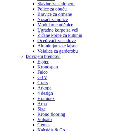
Slavine za sudoperu
Police za obuću
Bravice za ormane
Nosači za police
Modularne utičnice
Ugradne korpe za veš
Žičane korpe za kuhinju
Oceđivači za sudove
Aluminijumske lajsne
Vešalice za garderobu
Izdvojeni brendovi
Egger
Kronospan
Falco
GTV
Grass
Arkopa
4 design
Hranipex
Arpa
Sige
Krono flooring
Volpato
Gentas
Kaltsidis & Co