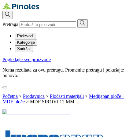
Pretraga
Proizvodi
Kategorije
Sadržaj
Pogledajte sve proizvode
Nema rezultata za ovu pretragu. Promenite pretragu i pokušajte
ponovo.
Početna
>
Prodavnica
>
Pločasti materijali
>
Medijapan ploče -
MDF ploče
>
MDF SIROVI 12 MM