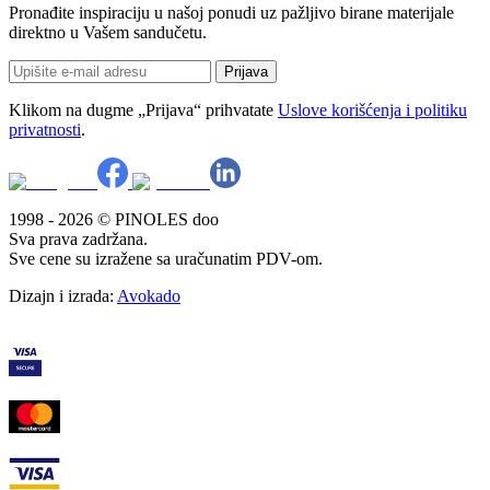
Pronađite inspiraciju u našoj ponudi uz pažljivo birane materijale
direktno u Vašem sandučetu.
Prijava
Klikom na dugme „Prijava“ prihvatate
Uslove korišćenja i politiku
privatnosti
.
1998 - 2026 © PINOLES doo
Sva prava zadržana.
Sve cene su izražene sa uračunatim PDV-om.
Dizajn i izrada:
Avokado