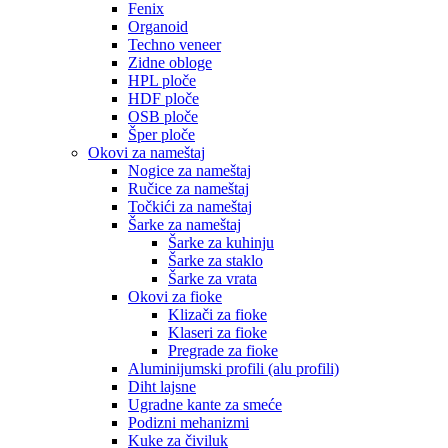
Fenix
Organoid
Techno veneer
Zidne obloge
HPL ploče
HDF ploče
OSB ploče
Šper ploče
Okovi za nameštaj
Nogice za nameštaj
Ručice za nameštaj
Točkići za nameštaj
Šarke za nameštaj
Šarke za kuhinju
Šarke za staklo
Šarke za vrata
Okovi za fioke
Klizači za fioke
Klaseri za fioke
Pregrade za fioke
Aluminijumski profili (alu profili)
Diht lajsne
Ugradne kante za smeće
Podizni mehanizmi
Kuke za čiviluk