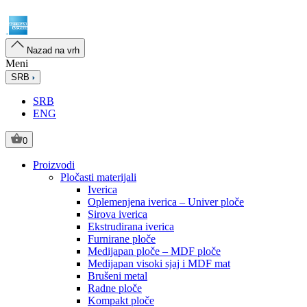
Nazad na vrh
Meni
SRB
SRB
ENG
0
Proizvodi
Pločasti materijali
Iverica
Oplemenjena iverica – Univer ploče
Sirova iverica
Ekstrudirana iverica
Furnirane ploče
Medijapan ploče – MDF ploče
Medijapan visoki sjaj i MDF mat
Brušeni metal
Radne ploče
Kompakt ploče