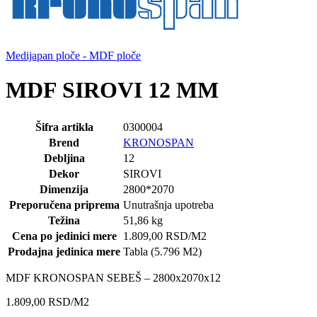
Medijapan ploče - MDF ploče
MDF SIROVI 12 MM
Šifra artikla
0300004
Brend
KRONOSPAN
Debljina
12
Dekor
SIROVI
Dimenzija
2800*2070
Preporučena priprema
Unutrašnja upotreba
Težina
51,86 kg
Cena po jedinici mere
1.809,00
RSD
/M2
Prodajna jedinica mere
Tabla (5.796 M2)
MDF KRONOSPAN SEBEŠ – 2800x2070x12
1.809,00
RSD
/M2