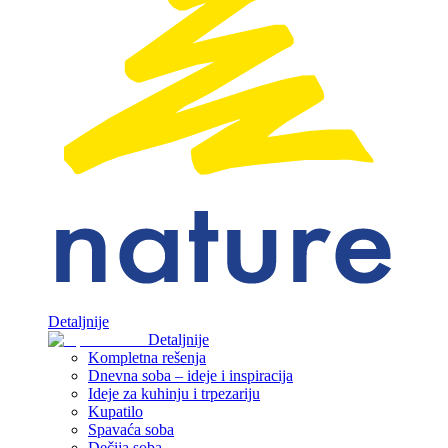
Detaljnije
Detaljnije
Kompletna rešenja
Dnevna soba – ideje i inspiracija
Ideje za kuhinju i trpezariju
Kupatilo
Spavaća soba
Dečija soba