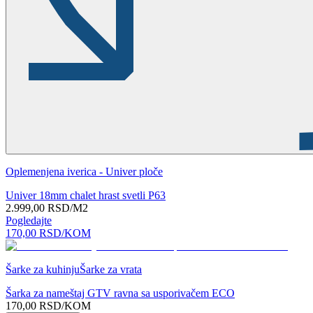
Oplemenjena iverica - Univer ploče
Univer 18mm chalet hrast svetli P63
2.999,00
RSD
/M2
Pogledajte
170,00
RSD
/KOM
Šarke za kuhinju
Šarke za vrata
Šarka za nameštaj GTV ravna sa usporivačem ECO
170,00
RSD
/KOM