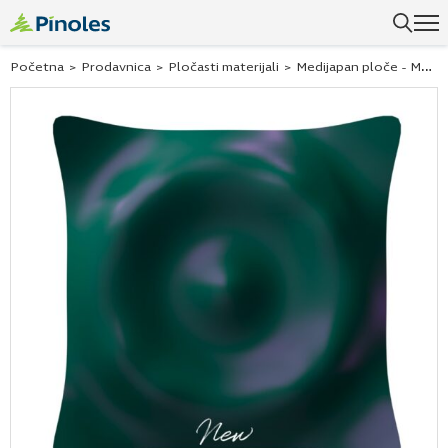
Početna
>
Prodavnica
>
Pločasti materijali
>
Medijapan ploče - MDF ploče