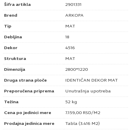
Šifra artikla
2901331
Brend
ARKOPA
Tip
MAT
Debljina
18
Dekor
4516
Struktura
MAT
Dimenzija
2800*1220
Druga strana ploče
IDENTIČAN DEKOR MAT
Preporučena priprema
Unutrašnja upotreba
Težina
52 kg
Cena po jedinici mere
7.159,00
RSD
/M2
Prodajna jedinica mere
Tabla (3.416 M2)