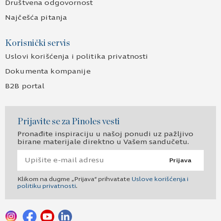
Društvena odgovornost
Najčešća pitanja
Korisnički servis
Uslovi korišćenja i politika privatnosti
Dokumenta kompanije
B2B portal
Prijavite se za Pinoles vesti
Pronađite inspiraciju u našoj ponudi uz pažljivo
birane materijale direktno u Vašem sandučetu.
Prijava
Klikom na dugme „Prijava“ prihvatate
Uslove korišćenja i
politiku privatnosti
.