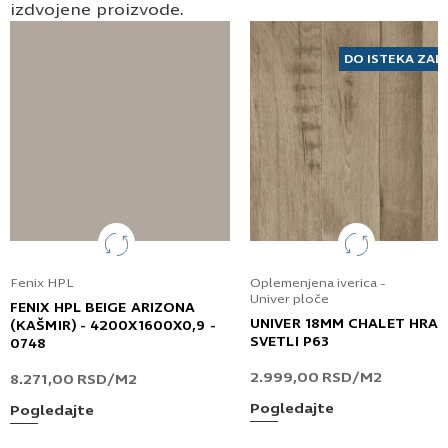
privatnosti
*
izdvojene proizvode.
Prijavljujem se za vesti i obaveštenja putem
elektronske pošte.
DO ISTEKA ZAL
Pošaljite UPIT
Fenix HPL
Oplemenjena iverica -
Univer ploče
FENIX HPL BEIGE ARIZONA
UNIVER 18MM CHALET HRA
(KAŠMIR) - 4200X1600X0,9 -
SVETLI P63
0748
2.999,00
RSD
/M2
8.271,00
RSD
/M2
Pogledajte
Pogledajte